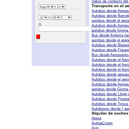
Datos de contacto del
:
Transporte en el a
Autobús desde Aeropu
:
Autobus desde Barcelo
:
autobus desde el aero
():
Autobus desde Aeropu
autobus desde Girona 
Bus desde Andorra has
autobus desde el areo
Autobus desde Blanes 
Autobus desde Figuer
Bus desde Aeropuerto 
Autobus desde el Aero
Autobús desde el Aero
Autobus desde el Aero
Autobús desde aeropue
Autobus desde el aero
Autobus desde Aeropu
autobus desde Girona 
Autobús desde Lloret 
Autobus desde Perpig
Autobus desde Tossa 
Autobuses desde l' ae
Alquiler de coches
Atesa
AurigaCrown
Avis