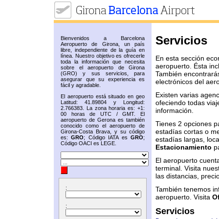
Servicios
Bienvenidos a Barcelona
Aeropuerto de Girona, un país
libre, independiente de la guía en
línea. Nuestro objetivo es ofrecerle
En esta sección econ
toda la información que necesita
aeropuerto. Ésta incl
sobre el aeropuerto de Girona
También encontrarás 
(GRO) y sus servicios, para
asegurar que su experiencia es
electrónicos del aer
fácil y agradable.
Existen varias agenc
El aeropuerto está situado en geo
ofeciendo todas viaj
Latitud: 41.89804 y Longitud:
2.766383. La zona horaria es: +1:
información.
00 horas de UTC / GMT. El
aeropuerto de Gerona es también
Tienes 2 opciones p
conocido como el aeropuerto de
estadías cortas o me
Girona-Costa Brava, y su código
es:
GRO
; Código IATA es
GRO
;
estadías largas, loc
Código OACI es LEGE.
Estacionamiento
p
El aeropuerto cuenta
terminal. Visita nue
las distancias, preci
:
También tenemos info
aeropuerto. Visita
O
:
Servicios