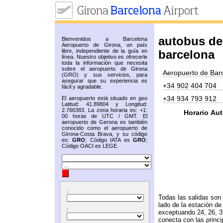
autobus de
Bienvenidos a Barcelona
Aeropuerto de Girona, un país
libre, independiente de la guía en
barcelona
línea. Nuestro objetivo es ofrecerle
toda la información que necesita
sobre el aeropuerto de Girona
Aeropuerto de Barc
(GRO) y sus servicios, para
asegurar que su experiencia es
+34 902 404 704
fácil y agradable.
+34 934 793 912
El aeropuerto está situado en geo
Latitud: 41.89804 y Longitud:
2.766383. La zona horaria es: +1:
Horario Au
00 horas de UTC / GMT. El
aeropuerto de Gerona es también
conocido como el aeropuerto de
Girona-Costa Brava, y su código
es:
GRO
; Código IATA es
GRO
;
Código OACI es LEGE.
:
Todas las salidas son 
lado de la estación de
:
exceptuando 24, 26, 3
conecta con las princ