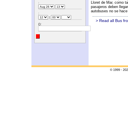
Lloret de Mar, como t
:
pasajeros deben llega
autobuses no se hace 
:
:
> Read all Bus fr
():
© 1999 - 202