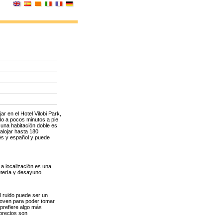
ar en el Hotel Vilobi Park,
ado a pocos minutos a pie
 una habitación doble es
alojar hasta 180
lés y español y puede
La localización es una
etería y desayuno.
El ruido puede ser un
joven para poder tomar
 prefiere algo más
 precios son