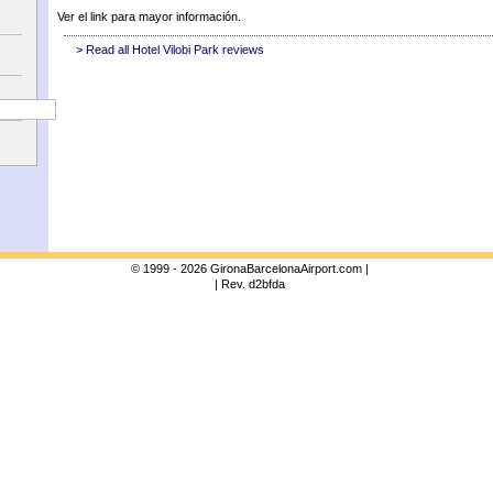
Ver el link para mayor información.
> Read all Hotel Vilobi Park reviews
© 1999 - 2026 GironaBarcelonaAirport.com |
| Rev. d2bfda