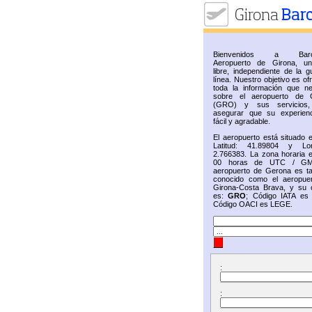
Bienvenidos a Barc
Aeropuerto de Girona, u
libre, independiente de la g
línea. Nuestro objetivo es of
toda la información que ne
sobre el aeropuerto de 
(GRO) y sus servicios,
asegurar que su experien
fácil y agradable.
El aeropuerto está situado 
Latitud: 41.89804 y Lon
2.766383. La zona horaria e
00 horas de UTC / GM
aeropuerto de Gerona es t
conocido como el aeropue
Girona-Costa Brava, y su 
es:
GRO
; Código IATA e
Código OACI es LEGE.
:
: