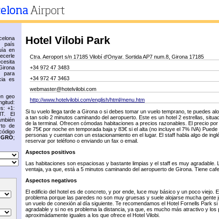
Hotel Vilobi Park
elona
n país
uía en
recerle
Ctra. Aeroport s/n 17185 Vilobí d'Onyar. Sortida AP7 num.8, Girona 17185
cesita
Girona
+34 972 47 3483
 para
+34 972 47 3463
cia es
webmaster@hotelvilobi.com
en geo
http://www.hotelvilobi.com/english/html/menu.htm
gitud:
s: +1:
Si tu vuelo llega tarde a Girona o si debes tomar un vuelo temprano, te puedes aloj
T. El
a tan solo 2 minutos caminando del aeropuerto. Este es un hotel 2 estrellas, situ
ambién
de la terminal. Ofrecen cómodas habitaciones a precios razonables. El precio por
rto de
de 75€ por noche en temporada baja y 83€ si el alta (no incluye el 7% IVA) Puede 
código
personas y cuentan con un estacionamiento en el lugar. El staff habla algo de ing
s
GRO
;
reservar por teléfono o enviando un fax o email.
Aspectos positivos
Las habitaciones son espaciosas y bastante limpias y el staff es muy agradable. 
ventaja, ya que, está a 5 minutos caminando del aeropuerto de Girona. Tiene caf
Aspectos negativos
El edificio del hotel es de concreto, y por ende, luce muy básico y un poco viejo. 
problema porque las paredes no son muy gruesas y suele alojarse mucha gente 
un vuelo de conexión al día siguiente. Te recomendamos el Hotel Fornells Park si
agradable y si no es problema la distancia, ya que, es mucho más atractivo y los
aproximádamente iguales a los que ofrece el Hotel Vilobi.