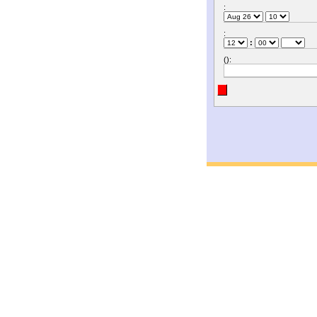
:
:
:
():