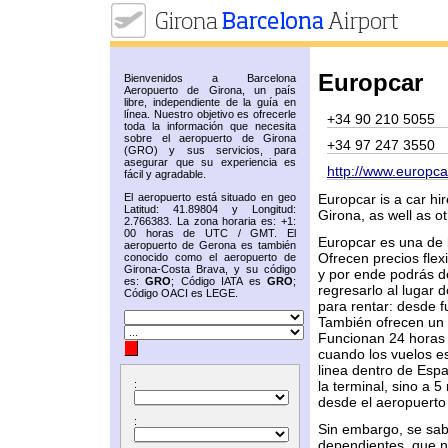
Europcar
Bienvenidos a Barcelona
Aeropuerto de Girona, un país
libre, independiente de la guía en
línea. Nuestro objetivo es ofrecerle
+34 90 210 5055
toda la información que necesita
sobre el aeropuerto de Girona
+34 97 247 3550
(GRO) y sus servicios, para
asegurar que su experiencia es
http://www.europca
fácil y agradable.
El aeropuerto está situado en geo
Europcar is a car hi
Latitud: 41.89804 y Longitud:
Girona, as well as ot
2.766383. La zona horaria es: +1:
00 horas de UTC / GMT. El
Europcar es una de 
aeropuerto de Gerona es también
Ofrecen precios flex
conocido como el aeropuerto de
Girona-Costa Brava, y su código
y por ende podrás de
es:
GRO
; Código IATA es
GRO
;
regresarlo al lugar 
Código OACI es LEGE.
para rentar: desde f
También ofrecen un s
Funcionan 24 horas 
cuando los vuelos e
linea dentro de Espa
:
la terminal, sino a 5
desde el aeropuerto 
:
Sin embargo, se sabe
dependientes, que n