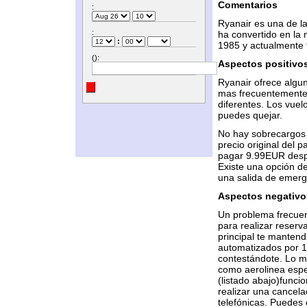
Comentarios
:
Ryanair es una de l
:
ha convertido en la
:
1985 y actualmente t
():
Aspectos positivo
Ryanair ofrece algu
mas frecuentemente 
diferentes. Los vuel
puedes quejar.
No hay sobrecargos 
precio original del 
pagar 9.99EUR despu
Existe una opción de
una salida de emerge
Aspectos negativo
Un problema frecuen
para realizar reserva
principal te manten
automatizados por 1
contestándote. Lo me
como aerolinea espe
(listado abajo)funcio
realizar una cancela
telefónicas. Puedes