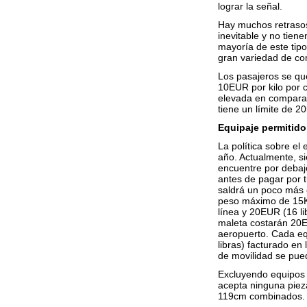
lograr la señal.
Hay muchos retrasos
inevitable y no tien
mayoría de este tipo
gran variedad de com
Los pasajeros se que
10EUR por kilo por 
elevada en comparac
tiene un límite de 
Equipaje permitido
La política sobre el
año. Actualmente, s
encuentre por debaj
antes de pagar por t
saldrá un poco más 
peso máximo de 15KG
línea y 20EUR (16 li
maleta costarán 20EU
aeropuerto. Cada eq
libras) facturado en
de movilidad se pued
Excluyendo equipos 
acepta ninguna pie
119cm combinados.