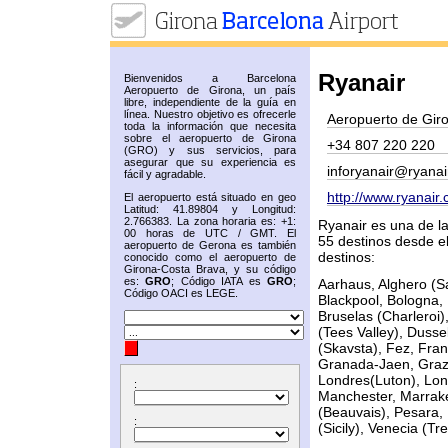
Ryanair
Bienvenidos a Barcelona
Aeropuerto de Girona, un país
libre, independiente de la guía en
línea. Nuestro objetivo es ofrecerle
Aeropuerto de Gir
toda la información que necesita
sobre el aeropuerto de Girona
+34 807 220 220
(GRO) y sus servicios, para
asegurar que su experiencia es
inforyanair@ryana
fácil y agradable.
http://www.ryanair
El aeropuerto está situado en geo
Latitud: 41.89804 y Longitud:
2.766383. La zona horaria es: +1:
Ryanair es una de l
00 horas de UTC / GMT. El
55 destinos desde el
aeropuerto de Gerona es también
destinos:
conocido como el aeropuerto de
Girona-Costa Brava, y su código
es:
GRO
; Código IATA es
GRO
;
Aarhaus, Alghero (Sa
Código OACI es LEGE.
Blackpool, Bologna, 
Bruselas (Charleroi)
(Tees Valley), Duss
(Skavsta), Fez, Fran
Granada-Jaen, Graz,
Londres(Luton), Lon
:
Manchester, Marrake
(Beauvais), Pesara,
:
(Sicily), Venecia (Tr