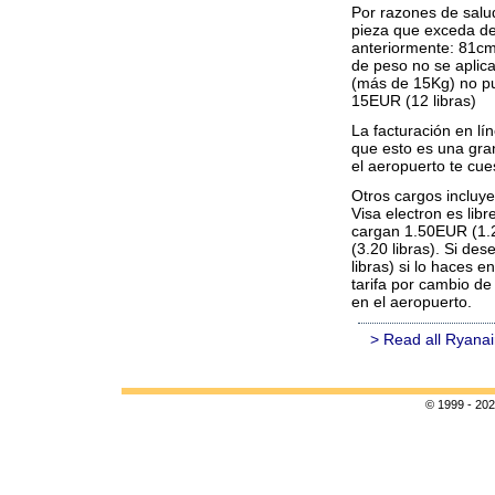
Por razones de salu
pieza que exceda d
anteriormente: 81cm
de peso no se aplica
(más de 15Kg) no pue
15EUR (12 libras)
La facturación en lín
que esto es una gran
el aeropuerto te cue
Otros cargos incluye
Visa electron es lib
cargan 1.50EUR (1.20
(3.20 libras). Si d
libras) si lo haces 
tarifa por cambio de
en el aeropuerto.
> Read all Ryanai
© 1999 - 202