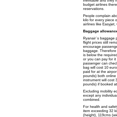
inevitable and they 
budget airlines there
reservations.
People complain abo
kilo for every piece
airlines like Easyje
Baggage allowance
Ryanair´s baggage po
flight prices still re
encourage passenger
baggage. Therefore n
is below the required
or you can pay for it
passenger can check
bag will cost 10 eur
paid for at the airp
pounds) both online 
instrument will cost
pounds) if booked at 
Excluding mobility e
except any individu
combined.
For health and safet
item exceeding 32 k
(height), 119cms (wi