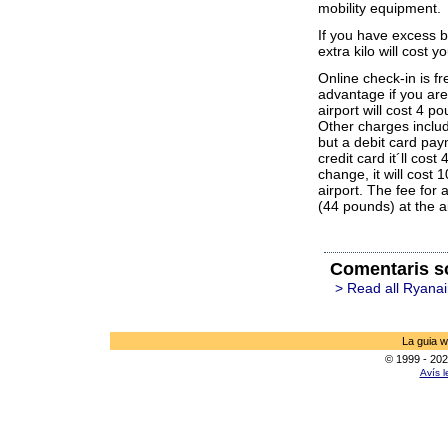
mobility equipment.
If you have excess b
extra kilo will cost 
Online check-in is fr
advantage if you are
airport will cost 4 p
Other charges includ
but a debit card pay
credit card it´ll co
change, it will cost
airport. The fee for
(44 pounds) at the ai
Comentaris s
> Read all Ryanai
La guia w
© 1999 - 202
Avís l