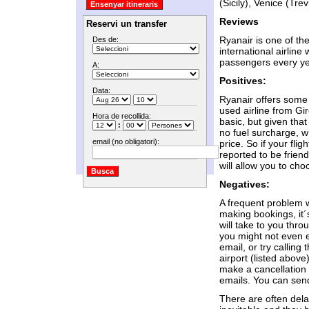
(Sicily), Venice (Tre
Reviews
Reservi un transfer
Ryanair is one of th
Des de:
international airline
passengers every ye
A:
Positives:
Data:
Ryanair offers some o
used airline from Gir
Hora de recollida:
basic, but given tha
:
no fuel surcharge, w
email (no obligatori):
price. So if your fli
reported to be friend
will allow you to ch
Negatives:
A frequent problem wi
making bookings, it´
will take to you thr
you might not even e
email, or try calling
airport (listed above)
make a cancellation 
emails. You can send 
There are often delay