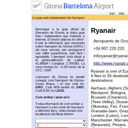
Inici
Vols
La guia web independent de l'aeroport
Ryanair
Benvingut a la guia oficial de
l'Aeroport de Girona, la única guia
línia i independent que trobaràs a
internet. El nostre objectiu és oferir-
Aeropuerto de Gir
li tota la informació que necessita
sobre l'aeroport de Girona (GRO) i
+34 807 220 220
els seus serveis, per assegurar-li
una millor experiència, més fàcil i
inforyanair@ryana
agradable. L'aeroport està situat a
la geolocatlització de Latitud:
http://www.ryanair
41.89804 i Longitud: 2.766383. La
zona horària és: +1:00 hores de la
UTC / GMT
Ryanair is one of E
It flies to 55 destina
L'aeroport de Girona és també
destinations:
conegut com l'aeroport de Girona-
Costa Brava, i el seu codi és:
GRO
; Codi IATA també és
GRO
;
Aarhaus, Alghero (Sa
Codi ICAO és
LEGE.
Blackpool, Bologna, 
Brussels (Charleroi),
Com arribar i anar-se'n
(Tees Valley), Duss
Troba informació de com arribar a
(Skavsta), Fez, Fran
l'aeroport o com sortir de l'aeroport
Granada-Jaen, Graz,
a diferents llocs, seleccionant una
localització del llistat inferior:
London (Luton), Lon
Manchester, Marrake
(Beauvais), Pesara,