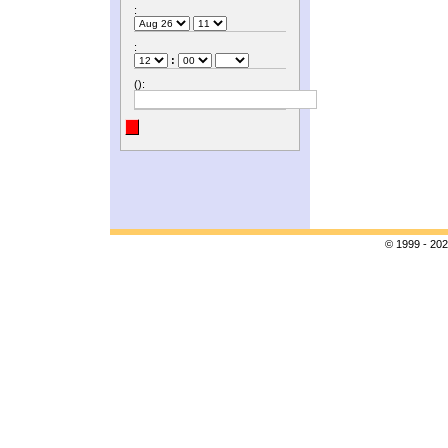
:
:
:
():
© 1999 - 202