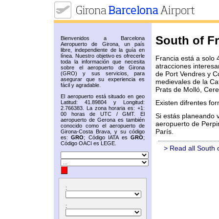
South of F
Bienvenidos a Barcelona
Aeropuerto de Girona, un país
libre, independiente de la guía en
línea. Nuestro objetivo es ofrecerle
Francia está a solo
toda la información que necesita
atracciones interes
sobre el aeropuerto de Girona
de Port Vendres y Co
(GRO) y sus servicios, para
asegurar que su experiencia es
medievales de la Ca
fácil y agradable.
Prats de Molló, Cere
El aeropuerto está situado en geo
Existen difrentes fo
Latitud: 41.89804 y Longitud:
2.766383. La zona horaria es: +1:
00 horas de UTC / GMT. El
Si estás planeando v
aeropuerto de Gerona es también
aeropuerto de Perpin
conocido como el aeropuerto de
París.
Girona-Costa Brava, y su código
es:
GRO
; Código IATA es
GRO
;
Código OACI es LEGE.
> Read all South 
:
: