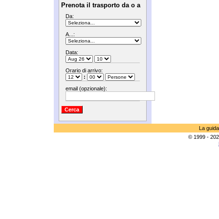
Prenota il trasporto da o a
Da:
A...:
Data:
Orario di arrivo:
:
email (opzionale):
La guida
© 1999 - 202