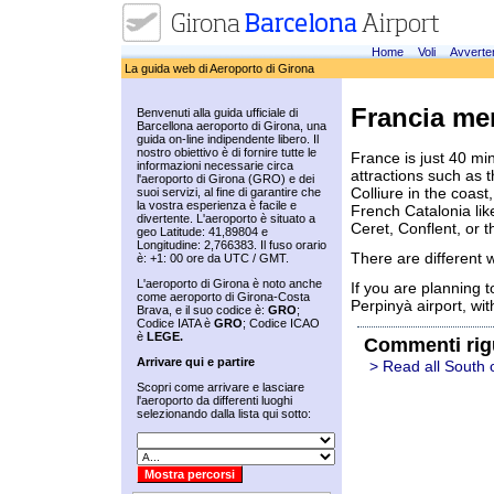
Home
Voli
Avverte
La guida web di Aeroporto di Girona
Francia me
Benvenuti alla guida ufficiale di
Barcellona aeroporto di Girona, una
guida on-line indipendente libero. Il
nostro obiettivo è di fornire tutte le
France is just 40 mi
informazioni necessarie circa
attractions such as 
l'aeroporto di Girona (GRO) e dei
Colliure in the coast
suoi servizi, al fine di garantire che
la vostra esperienza è facile e
French Catalonia lik
divertente. L'aeroporto è situato a
Ceret, Conflent, or t
geo Latitude: 41,89804 e
Longitudine: 2,766383. Il fuso orario
There are different 
è: +1: 00 ore da UTC / GMT.
L'aeroporto di Girona è noto anche
If you are planning t
come aeroporto di Girona-Costa
Perpinyà airport, wit
Brava, e il suo codice è:
GRO
;
Codice IATA è
GRO
; Codice ICAO
è
LEGE.
Commenti rig
Arrivare qui e partire
> Read all South 
Scopri come arrivare e lasciare
l'aeroporto da differenti luoghi
selezionando dalla lista qui sotto: