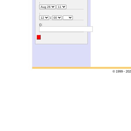
:
:
:
():
© 1999 - 202