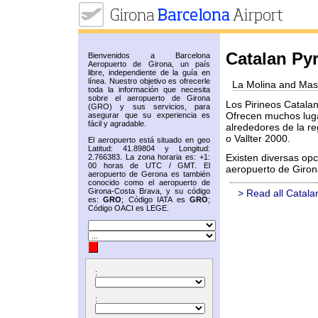
Catalan Py
Bienvenidos a Barcelona
Aeropuerto de Girona, un país
libre, independiente de la guía en
línea. Nuestro objetivo es ofrecerle
La Molina and Mas
toda la información que necesita
sobre el aeropuerto de Girona
Los Pirineos Catala
(GRO) y sus servicios, para
Ofrecen muchos luga
asegurar que su experiencia es
fácil y agradable.
alrededores de la re
o Vallter 2000.
El aeropuerto está situado en geo
Latitud: 41.89804 y Longitud:
Existen diversas opc
2.766383. La zona horaria es: +1:
00 horas de UTC / GMT. El
aeropuerto de Giron
aeropuerto de Gerona es también
conocido como el aeropuerto de
Girona-Costa Brava, y su código
> Read all Catala
es:
GRO
; Código IATA es
GRO
;
Código OACI es LEGE.
:
: