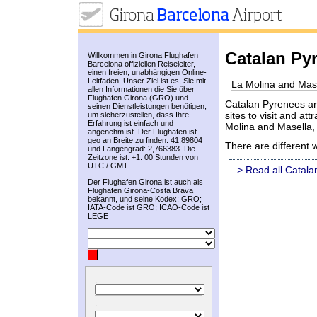
Catalan Py
Willkommen in Girona Flughafen
Barcelona offiziellen Reiseleiter,
einen freien, unabhängigen Online-
Leitfaden. Unser Ziel ist es, Sie mit
La Molina and Mas
allen Informationen die Sie über
Flughafen Girona (GRO) und
Catalan Pyrenees are
seinen Dienstleistungen benötigen,
sites to visit and att
um sicherzustellen, dass Ihre
Erfahrung ist einfach und
Molina and Masella, 
angenehm ist. Der Flughafen ist
geo an Breite zu finden: 41,89804
There are different 
und Längengrad: 2,766383. Die
Zeitzone ist: +1: 00 Stunden von
UTC / GMT
> Read all Catala
Der Flughafen Girona ist auch als
Flughafen Girona-Costa Brava
bekannt, und seine Kodex: GRO;
IATA-Code ist GRO; ICAO-Code ist
LEGE
:
: