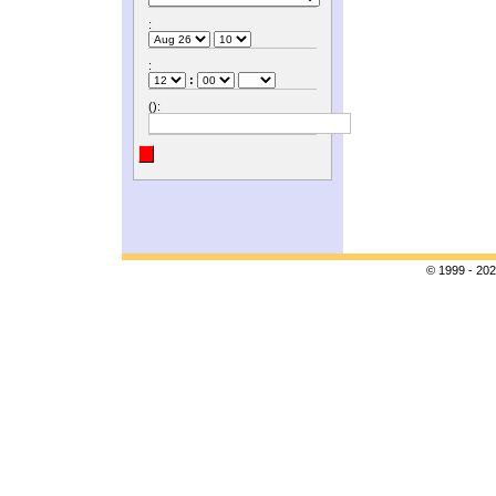
:
:
:
():
© 1999 - 202