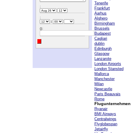
Tenerife
:
Frankfurt
Aarhus
:
Alghero
:
Birmingham
Brussels
():
Budapest
Cagliari
dublin
Edinburgh
Glasgow
Lanzarote
London Airports
London Stansted
Mallorca
Manchester
Milan
Newcastle
Paris Beauvais
Rome
Flugunternehmen
Ryanair
BMI Airways
Centralwings
Flyglobespan
Jetairfly