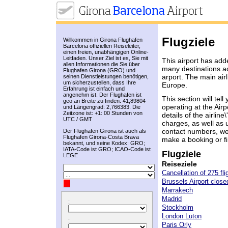
Flugziele
Willkommen in Girona Flughafen
Barcelona offiziellen Reiseleiter,
einen freien, unabhängigen Online-
Leitfaden. Unser Ziel ist es, Sie mit
This airport has adde
allen Informationen die Sie über
many destinations ac
Flughafen Girona (GRO) und
arport. The main airl
seinen Dienstleistungen benötigen,
um sicherzustellen, dass Ihre
Europe.
Erfahrung ist einfach und
angenehm ist. Der Flughafen ist
This section will tell
geo an Breite zu finden: 41,89804
operating at the Airp
und Längengrad: 2,766383. Die
Zeitzone ist: +1: 00 Stunden von
details of the airlin
UTC / GMT
charges, as well as u
contact numbers, web
Der Flughafen Girona ist auch als
Flughafen Girona-Costa Brava
make a booking or fi
bekannt, und seine Kodex: GRO;
IATA-Code ist GRO; ICAO-Code ist
Flugziele
LEGE
Reiseziele
Cancellation of 275 fli
Brussels Airport closed
Marrakech
Madrid
:
Stockholm
London Luton
:
Paris Orly