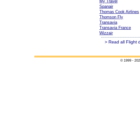
My Travel
Spanair
Thomas Cook Airlines
Thomson Fly
Transavia
Transavia France
Wizzair
> Read all Flight 
© 1999 - 202