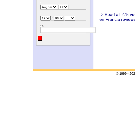
:
> Read all 275 vu
:
:
en Francia review
():
© 1999 - 202