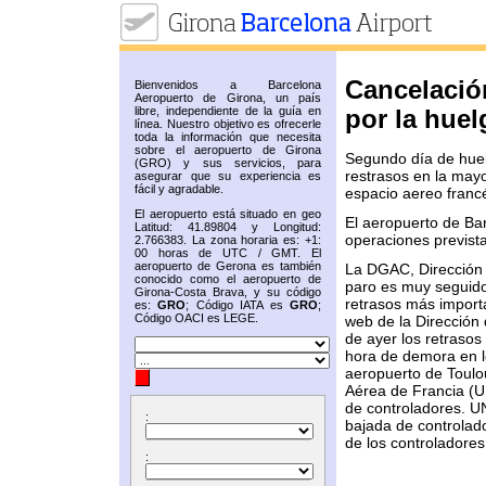
Cancelació
Bienvenidos a Barcelona
Aeropuerto de Girona, un país
libre, independiente de la guía en
por la huel
línea. Nuestro objetivo es ofrecerle
toda la información que necesita
sobre el aeropuerto de Girona
Segundo día de huel
(GRO) y sus servicios, para
restrasos en la may
asegurar que su experiencia es
fácil y agradable.
espacio aereo franc
El aeropuerto está situado en geo
El aeropuerto de Ba
Latitud: 41.89804 y Longitud:
operaciones previst
2.766383. La zona horaria es: +1:
00 horas de UTC / GMT. El
aeropuerto de Gerona es también
La DGAC, Dirección G
conocido como el aeropuerto de
paro es muy seguido
Girona-Costa Brava, y su código
retrasos más import
es:
GRO
; Código IATA es
GRO
;
Código OACI es LEGE.
web de la Dirección
de ayer los retraso
hora de demora en l
aeropuerto de Toulou
Aérea de Francia (U
de controladores. U
:
bajada de controlado
de los controladores
: