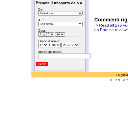
Prenota il trasporto da o a
Da:
Commenti rig
A...:
> Read all 275 vu
en Francia review
Data:
Orario di arrivo:
:
email (opzionale):
La guida
© 1999 - 202