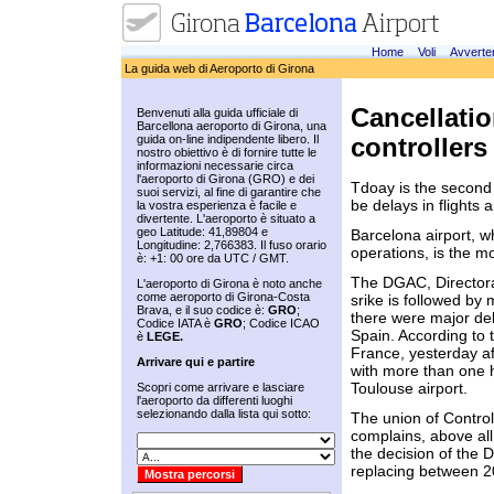
Home
Voli
Avverte
La guida web di Aeroporto di Girona
Cancellatio
Benvenuti alla guida ufficiale di
Barcellona aeroporto di Girona, una
guida on-line indipendente libero. Il
controllers
nostro obiettivo è di fornire tutte le
informazioni necessarie circa
l'aeroporto di Girona (GRO) e dei
Tdoay is the second d
suoi servizi, al fine di garantire che
be delays in flights 
la vostra esperienza è facile e
divertente. L'aeroporto è situato a
geo Latitude: 41,89804 e
Barcelona airport, 
Longitudine: 2,766383. Il fuso orario
operations, is the m
è: +1: 00 ore da UTC / GMT.
The DGAC, Directorat
L'aeroporto di Girona è noto anche
come aeroporto di Girona-Costa
srike is followed by 
Brava, e il suo codice è:
GRO
;
there were major dela
Codice IATA è
GRO
; Codice ICAO
Spain. According to 
è
LEGE.
France, yesterday a
Arrivare qui e partire
with more than one h
Toulouse airport.
Scopri come arrivare e lasciare
l'aeroporto da differenti luoghi
selezionando dalla lista qui sotto:
The union of Control
complains, above al
the decision of the 
replacing between 2