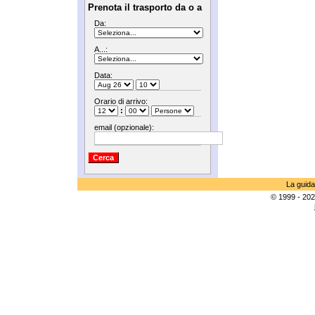
Prenota il trasporto da o a
Da:
A...:
Data:
Orario di arrivo:
:
email (opzionale):
La guida
© 1999 - 202