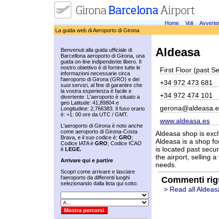
Home
Voli
Avverte
La guida web di Aeroporto di Girona
Aldeasa
Benvenuti alla guida ufficiale di
Barcellona aeroporto di Girona, una
guida on-line indipendente libero. Il
nostro obiettivo è di fornire tutte le
First Floor (past S
informazioni necessarie circa
l'aeroporto di Girona (GRO) e dei
+34 972 473 681
suoi servizi, al fine di garantire che
la vostra esperienza è facile e
+34 972 474 101
divertente. L'aeroporto è situato a
geo Latitude: 41,89804 e
gerona@aldeasa.e
Longitudine: 2,766383. Il fuso orario
è: +1: 00 ore da UTC / GMT.
www.aldeasa.es
L'aeroporto di Girona è noto anche
come aeroporto di Girona-Costa
Aldeasa shop is excl
Brava, e il suo codice è:
GRO
;
Aldeasa is a shop fou
Codice IATA è
GRO
; Codice ICAO
is located past securi
è
LEGE.
the airport, selling 
Arrivare qui e partire
needs.
Scopri come arrivare e lasciare
l'aeroporto da differenti luoghi
Commenti rig
selezionando dalla lista qui sotto:
> Read all Aldeas