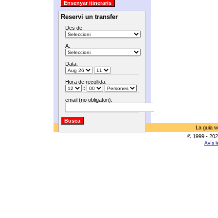
Reservi un transfer
Des de:
A:
Data:
Hora de recollida:
:
email (no obligatori):
La guia w
© 1999 - 202
Avís l