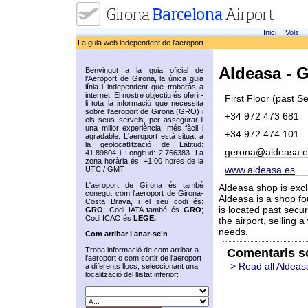
Inici
Vols
La guia web independent de l'aeroport
Aldeasa - G
Benvingut a la guia oficial de
l'Aeroport de Girona, la única guia
línia i independent que trobaràs a
internet. El nostre objectiu és oferir-
First Floor (past S
li tota la informació que necessita
sobre l'aeroport de Girona (GRO) i
+34 972 473 681
els seus serveis, per assegurar-li
una millor experiència, més fàcil i
+34 972 474 101
agradable. L'aeroport està situat a
la geolocatlització de Latitud:
gerona@aldeasa.e
41.89804 i Longitud: 2.766383. La
zona horària és: +1:00 hores de la
www.aldeasa.es
UTC / GMT
L'aeroport de Girona és també
Aldeasa shop is excl
conegut com l'aeroport de Girona-
Aldeasa is a shop fou
Costa Brava, i el seu codi és:
is located past securi
GRO
; Codi IATA també és
GRO
;
Codi ICAO és
LEGE.
the airport, selling 
needs.
Com arribar i anar-se'n
Troba informació de com arribar a
Comentaris so
l'aeroport o com sortir de l'aeroport
> Read all Aldeas
a diferents llocs, seleccionant una
localització del llistat inferior: