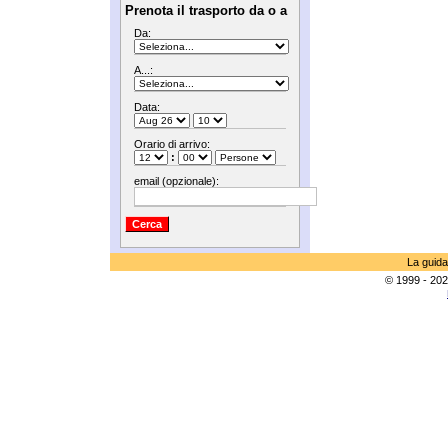
Prenota il trasporto da o a
Da:
A...:
Data:
Orario di arrivo:
:
email (opzionale):
La guida
© 1999 - 202