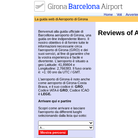
Home
Voli
Avverte
La guida web di Aeroporto di Girona
Reviews of A
Benvenuti alla guida ufficiale di
Barcellona aeroporto di Girona, una
guida on-line indipendente libero. Il
nostro obiettivo è di fornire tutte le
informazioni necessarie circa
l'aeroporto di Girona (GRO) e dei
suoi servizi, al fine di garantire che
la vostra esperienza è facile e
divertente. L'aeroporto è situato a
geo Latitude: 41,89804 e
Longitudine: 2,766383. Il fuso orario
è: +1: 00 ore da UTC / GMT.
L'aeroporto di Girona è noto anche
come aeroporto di Girona-Costa
Brava, e il suo codice è:
GRO
;
Codice IATA è
GRO
; Codice ICAO
è
LEGE.
Arrivare qui e partire
Scopri come arrivare e lasciare
l'aeroporto da differenti luoghi
selezionando dalla lista qui sotto: