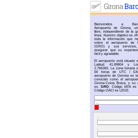
Bienvenidos a Barc
Aeropuerto de Girona, u
libre, independiente de la g
línea. Nuestro objetivo es of
toda la información que ne
sobre el aeropuerto de 
(GRO) y sus servicios,
asegurar que su experien
fácil y agradable.
El aeropuerto está situado 
Latitud: 41.89804 y Lon
2.766383. La zona horaria e
00 horas de UTC / GM
aeropuerto de Gerona es t
conocido como el aeropue
Girona-Costa Brava, y su 
es:
GRO
; Código IATA e
Código OACI es LEGE.
:
: