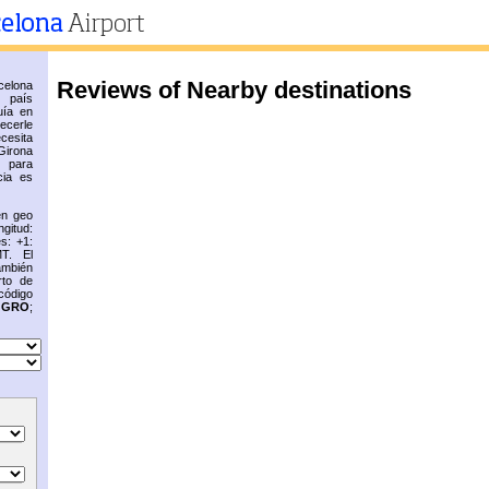
Reviews of Nearby destinations
elona
n país
uía en
recerle
cesita
Girona
 para
cia es
en geo
gitud:
s: +1:
T. El
ambién
rto de
código
s
GRO
;