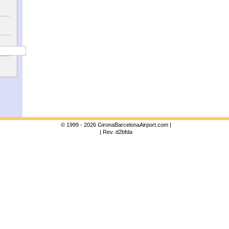
© 1999 - 2026 GironaBarcelonaAirport.com |
| Rev. d2bfda