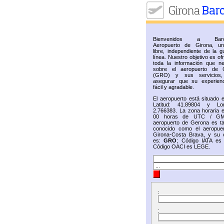
Bienvenidos a Barc
Aeropuerto de Girona, u
libre, independiente de la g
línea. Nuestro objetivo es of
toda la información que ne
sobre el aeropuerto de 
(GRO) y sus servicios,
asegurar que su experien
fácil y agradable.
El aeropuerto está situado 
Latitud: 41.89804 y Lon
2.766383. La zona horaria e
00 horas de UTC / GM
aeropuerto de Gerona es t
conocido como el aeropue
Girona-Costa Brava, y su 
es:
GRO
; Código IATA e
Código OACI es LEGE.
:
: