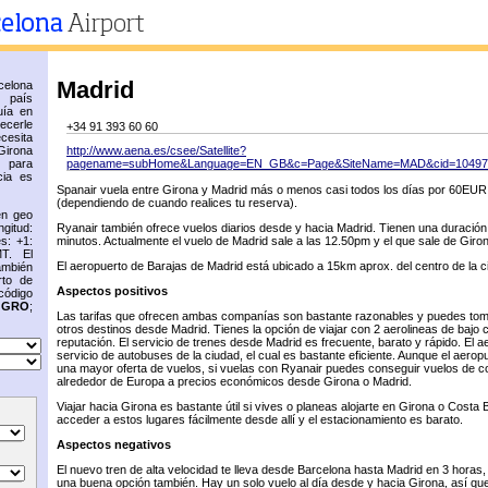
Madrid
elona
n país
uía en
recerle
+34 91 393 60 60
cesita
Girona
http://www.aena.es/csee/Satellite?
 para
pagename=subHome&Language=EN_GB&c=Page&SiteName=MAD&cid=10497
cia es
Spanair vuela entre Girona y Madrid más o menos casi todos los días por 60E
(dependiendo de cuando realices tu reserva).
en geo
gitud:
Ryanair también ofrece vuelos diarios desde y hacia Madrid. Tienen una duració
s: +1:
minutos. Actualmente el vuelo de Madrid sale a las 12.50pm y el que sale de Giro
T. El
El aeropuerto de Barajas de Madrid está ubicado a 15km aprox. del centro de la c
ambién
rto de
Aspectos positivos
código
s
GRO
;
Las tarifas que ofrecen ambas companías son bastante razonables y puedes tom
otros destinos desde Madrid. Tienes la opción de viajar con 2 aerolineas de bajo
reputación. El servicio de trenes desde Madrid es frecuente, barato y rápido. El a
servicio de autobuses de la ciudad, el cual es bastante eficiente. Aunque el aerop
una mayor oferta de vuelos, si vuelas con Ryanair puedes conseguir vuelos de c
alrededor de Europa a precios económicos desde Girona o Madrid.
Viajar hacia Girona es bastante útil si vives o planeas alojarte en Girona o Costa
acceder a estos lugares fácilmente desde allí y el estacionamiento es barato.
Aspectos negativos
El nuevo tren de alta velocidad te lleva desde Barcelona hasta Madrid en 3 horas
una buena opción también. Hay un solo vuelo al día desde y hacia Girona, así qu