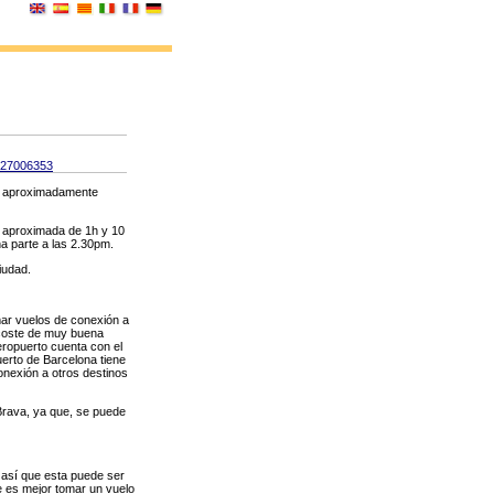
27006353
UR aproximadamente
n aproximada de 1h y 10
na parte a las 2.30pm.
iudad.
ar vuelos de conexión a
 coste de muy buena
eropuerto cuenta con el
uerto de Barcelona tiene
onexión a otros destinos
 Brava, ya que, se puede
, así que esta puede ser
e es mejor tomar un vuelo