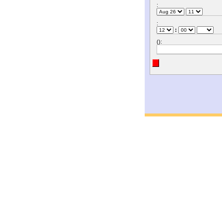
:
:
:
():