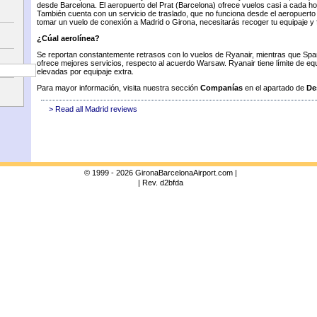
desde Barcelona. El aeropuerto del Prat (Barcelona) ofrece vuelos casi a cada h
También cuenta con un servicio de traslado, que no funciona desde el aeropuerto 
tomar un vuelo de conexión a Madrid o Girona, necesitarás recoger tu equipaje y 
¿Cúal aerolínea?
Se reportan constantemente retrasos con lo vuelos de Ryanair, mientras que Spa
ofrece mejores servicios, respecto al acuerdo Warsaw. Ryanair tiene límite de equ
elevadas por equipaje extra.
Para mayor información, visita nuestra sección
Companías
en el apartado de
De
> Read all Madrid reviews
© 1999 - 2026 GironaBarcelonaAirport.com |
| Rev. d2bfda