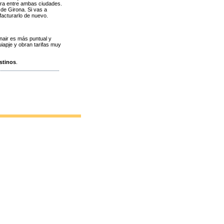
ora entre ambas ciudades.
de Girona. Si vas a
facturarlo de nuevo.
nair es más puntual y
iapje y obran tarifas muy
stinos
.