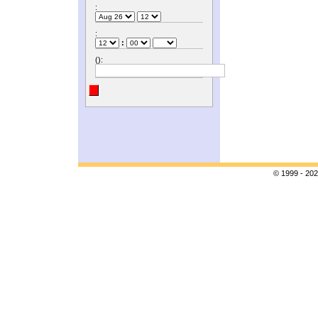
:
:
:
():
© 1999 - 202