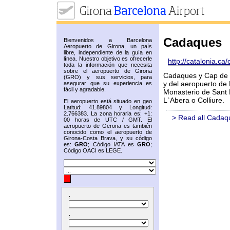
Cadaques
Bienvenidos a Barcelona
Aeropuerto de Girona, un país
libre, independiente de la guía en
línea. Nuestro objetivo es ofrecerle
http://catalonia.ca
toda la información que necesita
sobre el aeropuerto de Girona
Cadaques y Cap de C
(GRO) y sus servicios, para
y del aeropuerto de
asegurar que su experiencia es
fácil y agradable.
Monasterio de Sant 
L`Abera o Colliure.
El aeropuerto está situado en geo
Latitud: 41.89804 y Longitud:
2.766383. La zona horaria es: +1:
> Read all Cadaq
00 horas de UTC / GMT. El
aeropuerto de Gerona es también
conocido como el aeropuerto de
Girona-Costa Brava, y su código
es:
GRO
; Código IATA es
GRO
;
Código OACI es LEGE.
:
: