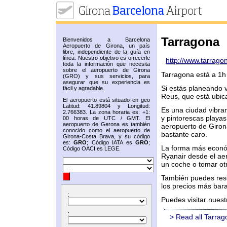
Tarragona
Bienvenidos a Barcelona
Aeropuerto de Girona, un país
libre, independiente de la guía en
línea. Nuestro objetivo es ofrecerle
http://www.tarrago
toda la información que necesita
sobre el aeropuerto de Girona
Tarragona está a 1h
(GRO) y sus servicios, para
asegurar que su experiencia es
Si estás planeando 
fácil y agradable.
Reus, que está ubica
El aeropuerto está situado en geo
Latitud: 41.89804 y Longitud:
Es una ciudad vibra
2.766383. La zona horaria es: +1:
y pintorescas playas
00 horas de UTC / GMT. El
aeropuerto de Gerona es también
aeropuerto de Giron
conocido como el aeropuerto de
bastante caro.
Girona-Costa Brava, y su código
es:
GRO
; Código IATA es
GRO
;
La forma más econó
Código OACI es LEGE.
Ryanair desde el aer
un coche o tomar ot
También puedes rese
los precios más bara
:
Puedes visitar nues
:
> Read all Tarrag