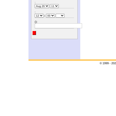
:
:
:
():
© 1999 - 202