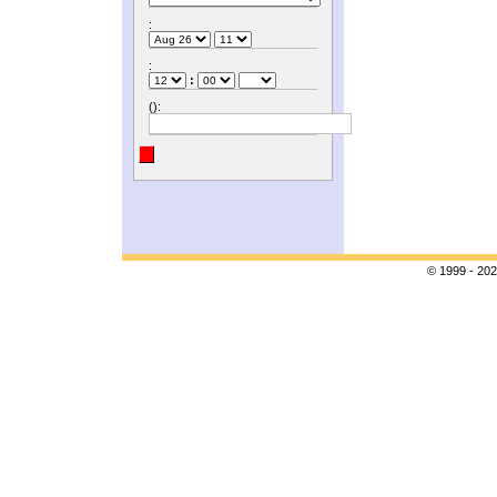
:
:
:
():
© 1999 - 202