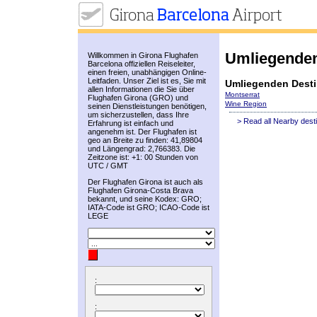
Umliegenden
Willkommen in Girona Flughafen
Barcelona offiziellen Reiseleiter,
einen freien, unabhängigen Online-
Leitfaden. Unser Ziel ist es, Sie mit
Umliegenden Desti
allen Informationen die Sie über
Montserrat
Flughafen Girona (GRO) und
Wine Region
seinen Dienstleistungen benötigen,
um sicherzustellen, dass Ihre
> Read all Nearby dest
Erfahrung ist einfach und
angenehm ist. Der Flughafen ist
geo an Breite zu finden: 41,89804
und Längengrad: 2,766383. Die
Zeitzone ist: +1: 00 Stunden von
UTC / GMT
Der Flughafen Girona ist auch als
Flughafen Girona-Costa Brava
bekannt, und seine Kodex: GRO;
IATA-Code ist GRO; ICAO-Code ist
LEGE
:
: