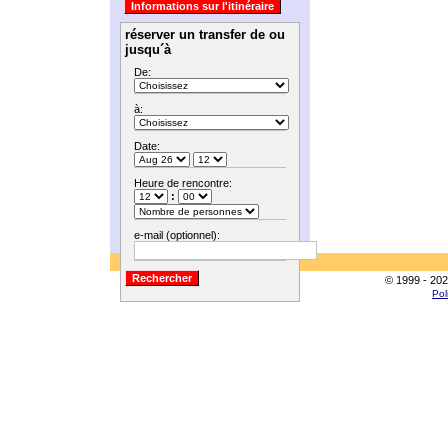
réserver un transfer de ou
jusqu´à
De:
à:
Date:
Heure de rencontre:
:
e-mail (optionnel):
© 1999 - 202
Pol