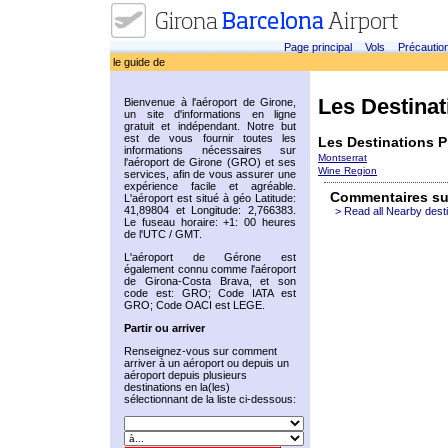
Page principal
Vols
Précautio
le guide de
Les Destina
Bienvenue à l'aéroport de Girone,
un site d'informations en ligne
gratuit et indépendant. Notre but
est de vous fournir toutes les
Les Destinations 
informations nécessaires sur
Montserrat
l'aéroport de Girone (GRO) et ses
Wine Region
services, afin de vous assurer une
expérience facile et agréable.
Commentaires su
L'aéroport est situé à géo Latitude:
41,89804 et Longitude: 2,766383.
> Read all Nearby dest
Le fuseau horaire: +1: 00 heures
de l'UTC / GMT.
L'aéroport de Gérone est
également connu comme l'aéroport
de Girona-Costa Brava, et son
code est: GRO; Code IATA est
GRO; Code OACI est LEGE.
Partir ou arriver
Renseignez-vous sur comment
arriver à un aéroport ou depuis un
aéroport depuis plusieurs
destinations en la(les)
sélectionnant de la liste ci-dessous: