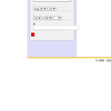
:
:
:
():
© 1999 - 202