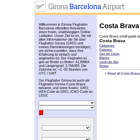
Costa Brava
Willkommen in Girona Flughafen
Barcelona offiziellen Reiseleiter,
einen freien, unabhängigen Online-
Leitfaden. Unser Ziel ist es, Sie mit
Costa Brava small guide a
allen Informationen die Sie über
Costa Brava
Flughafen Girona (GRO) und
Cadaques
seinen Dienstleistungen benötigen,
Palamos
um sicherzustellen, dass Ihre
Cap de Creus
Erfahrung ist einfach und
Blanes
angenehm ist. Der Flughafen ist
geo an Breite zu finden: 41,89804
Lloret de Mar
und Längengrad: 2,766383. Die
Roses
Zeitzone ist: +1: 00 Stunden von
UTC / GMT
> Read all Costa Brava
Der Flughafen Girona ist auch als
Flughafen Girona-Costa Brava
bekannt, und seine Kodex: GRO;
IATA-Code ist GRO; ICAO-Code ist
LEGE
:
: