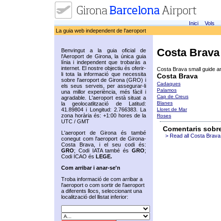
Inici
Vols
La guia web independent de l'aeroport
Costa Brava
Benvingut a la guia oficial de
l'Aeroport de Girona, la única guia
línia i independent que trobaràs a
internet. El nostre objectiu és oferir-
Costa Brava small guide a
li tota la informació que necessita
Costa Brava
sobre l'aeroport de Girona (GRO) i
Cadaques
els seus serveis, per assegurar-li
Palamos
una millor experiència, més fàcil i
Cap de Creus
agradable. L'aeroport està situat a
Blanes
la geolocatlització de Latitud:
41.89804 i Longitud: 2.766383. La
Lloret de Mar
zona horària és: +1:00 hores de la
Roses
UTC / GMT
Comentaris sobr
L'aeroport de Girona és també
> Read all Costa Brava
conegut com l'aeroport de Girona-
Costa Brava, i el seu codi és:
GRO
; Codi IATA també és
GRO
;
Codi ICAO és
LEGE.
Com arribar i anar-se'n
Troba informació de com arribar a
l'aeroport o com sortir de l'aeroport
a diferents llocs, seleccionant una
localització del llistat inferior: