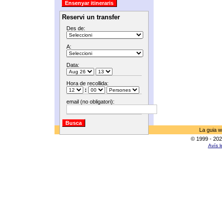
Reservi un transfer
Des de:
A:
Data:
Hora de recollida:
:
email (no obligatori):
La guia w
© 1999 - 202
Avís l