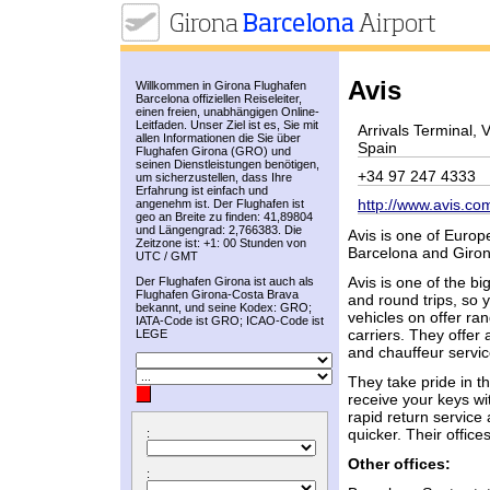
Avis
Willkommen in Girona Flughafen
Barcelona offiziellen Reiseleiter,
einen freien, unabhängigen Online-
Leitfaden. Unser Ziel ist es, Sie mit
Arrivals Terminal,
allen Informationen die Sie über
Spain
Flughafen Girona (GRO) und
seinen Dienstleistungen benötigen,
+34 97 247 4333
um sicherzustellen, dass Ihre
Erfahrung ist einfach und
http://www.avis.co
angenehm ist. Der Flughafen ist
geo an Breite zu finden: 41,89804
und Längengrad: 2,766383. Die
Avis is one of Europe
Zeitzone ist: +1: 00 Stunden von
Barcelona and Girona
UTC / GMT
Avis is one of the b
Der Flughafen Girona ist auch als
Flughafen Girona-Costa Brava
and round trips, so y
bekannt, und seine Kodex: GRO;
vehicles on offer ra
IATA-Code ist GRO; ICAO-Code ist
carriers. They offer
LEGE
and chauffeur servic
They take pride in th
receive your keys wi
rapid return service 
quicker. Their offi
:
Other offices:
: