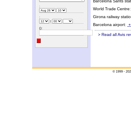
Barcelona Sants sta
:
World Trade Centre
Girona railway stati
:
:
Barcelona airport:
+
():
> Read all Avis r
© 1999 - 202