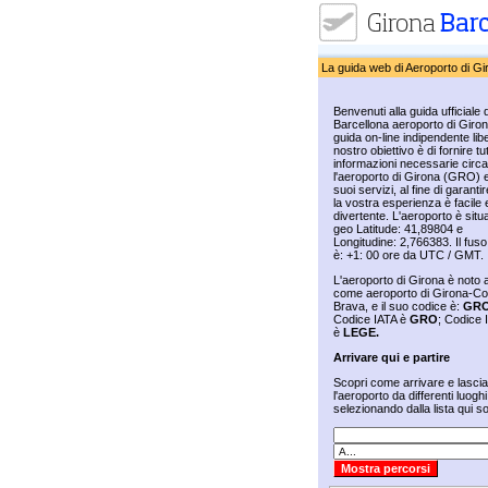
La guida web di Aeroporto di Gi
Benvenuti alla guida ufficiale d
Barcellona aeroporto di Giro
guida on-line indipendente libe
nostro obiettivo è di fornire tut
informazioni necessarie circa
l'aeroporto di Girona (GRO) e
suoi servizi, al fine di garanti
la vostra esperienza è facile 
divertente. L'aeroporto è situ
geo Latitude: 41,89804 e
Longitudine: 2,766383. Il fuso
è: +1: 00 ore da UTC / GMT.
L'aeroporto di Girona è noto
come aeroporto di Girona-Co
Brava, e il suo codice è:
GR
Codice IATA è
GRO
; Codice
è
LEGE.
Arrivare qui e partire
Scopri come arrivare e lasci
l'aeroporto da differenti luoghi
selezionando dalla lista qui so