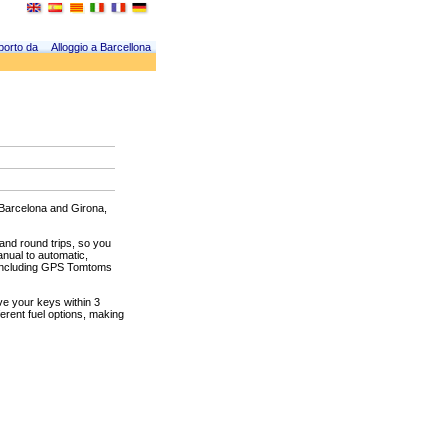
porto da
Alloggio a Barcellona
, Barcelona and Girona,
 and round trips, so you
anual to automatic,
, including GPS Tomtoms
ive your keys within 3
erent fuel options, making