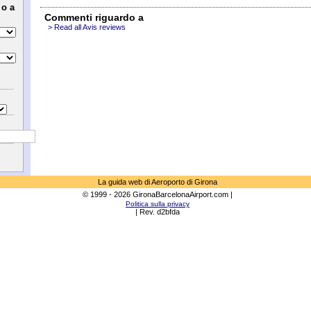
 o a
Commenti riguardo a
> Read all Avis reviews
La guida web di Aeroporto di Girona
© 1999 - 2026 GironaBarcelonaAirport.com |
Politica sulla privacy
| Rev. d2bfda