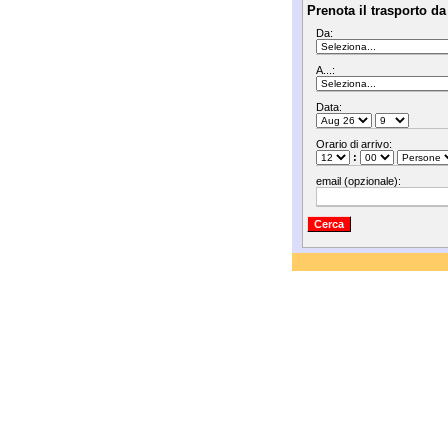
Prenota il trasporto da
Da:
A...:
Data:
Orario di arrivo:
:
email (opzionale):