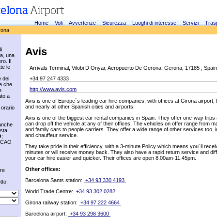
Home
Voli
Avvertenze
Sicurezza
Luoghi di interesse
Servizi
Tras
rona
Avis
i
na, una
ro. Il
te le
Arrivals Terminal, Vilobi D Onyar, Aeropuerto De Gerona, Gerona, 17185 , Spain
 dei
+34 97 247 4333
re che
http://www.avis.com
e
ato a
Avis is one of Europe´s leading car hire companies, with offices at Girona airport
and nearly all other Spanish cities and airports.
 orario
Avis is one of the biggest car rental companies in Spain. They offer one-way trips
can drop off the vehicle at any of their offices. The vehicles on offer range from m
 anche
and family cars to people carriers. They offer a wide range of other services too
sta
and chauffeur service.
O
;
 ICAO
They take pride in their efficiency, with a 3-minute Policy which means you´ll rece
minutes or will receive money back. They also have a rapid return service and diff
your car hire easier and quicker. Their offices are open 8.00am-11.45pm.
Other offices:
are
Barcelona Sants station:
+34 93 330 4193
tto:
World Trade Centre:
+34 93 302 0282
Girona railway station:
+34 97 222 4664
Barcelona airport:
+34 93 298 3600