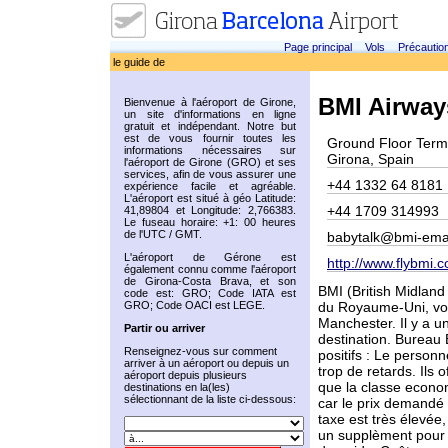
Page principal
Vols
Précautio
le guide de
BMI Airway
Bienvenue à l'aéroport de Girone,
un site d'informations en ligne
gratuit et indépendant. Notre but
est de vous fournir toutes les
Ground Floor Termi
informations nécessaires sur
Girona, Spain
l'aéroport de Girone (GRO) et ses
services, afin de vous assurer une
+44 1332 64 8181
expérience facile et agréable.
L'aéroport est situé à géo Latitude:
+44 1709 314993
41,89804 et Longitude: 2,766383.
Le fuseau horaire: +1: 00 heures
de l'UTC / GMT.
babytalk@bmi-ema
L'aéroport de Gérone est
http://www.flybmi.
également connu comme l'aéroport
de Girona-Costa Brava, et son
BMI (British Midlan
code est: GRO; Code IATA est
GRO; Code OACI est LEGE.
du Royaume-Uni, vol
Manchester. Il y a u
Partir ou arriver
destination. Bureau
Renseignez-vous sur comment
positifs : Le personne
arriver à un aéroport ou depuis un
trop de retards. Ils o
aéroport depuis plusieurs
que la classe econom
destinations en la(les)
sélectionnant de la liste ci-dessous:
car le prix demandé
taxe est très élevée,
un supplèment pour 