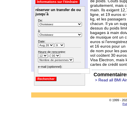
de poids. Coûts sup
gratuitement, mais 
réserver un transfer de ou
main. Ils exigent 12
jusqu´à
ligne, et 19 euros si
kg, et les passager
De:
chacun. Il ya un sup
dessus du poids lim
à:
bagages à main doiv
de musique ont un co
euros si l'enregistr
Date:
et 16 euros pour un
de nom pour les pas
Heure de rencontre:
vol coûtent 30 euros (
:
Visa Electron, mais 
cartes de crédit son
e-mail (optionnel):
Commentaire
> Read all BMI Ai
© 1999 - 202
Pol