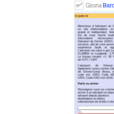
le guide de
Bienvenue à l'aéroport de G
un site d'informations en
gratuit et indépendant. Not
est de vous fournir tout
informations nécessaire
l'aéroport de Girone (GRO) 
services, afin de vous assur
expérience facile et agr
L'aéroport est situé à géo La
41,89804 et Longitude: 2,7
Le fuseau horaire: +1: 00 
de l'UTC / GMT.
L'aéroport de Géron
également connu comme l'aé
de Girona-Costa Brava, 
code est: GRO; Code IAT
GRO; Code OACI est LEGE.
Partir ou arriver
Renseignez-vous sur comme
arriver à un aéroport ou depu
aéroport depuis plusieurs
destinations en la(les)
sélectionnant de la liste ci-d