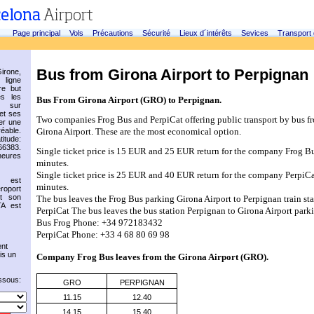
Page principal
Vols
Précautions
Sécurité
Lieux d´intérêts
Sevices
Transport
Bus from Girona Airport to Perpignan
irone,
 ligne
re but
es les
Bus From Girona Airport (GRO) to Perpignan.
s sur
et ses
Two companies Frog Bus and PerpiCat offering public transport by bus fr
er une
éable.
Girona Airport. These are the most economical option.
titude:
66383.
Single ticket price is 15 EUR and 25 EUR return for the company Frog Bus
heures
minutes.
Single ticket price is 25 EUR and 40 EUR return for the company PerpiCat 
e est
minutes.
roport
et son
The bus leaves the Frog Bus parking Girona Airport to Perpignan train sta
A est
PerpiCat The bus leaves the bus station Perpignan to Girona Airport park
Bus Frog Phone: +34 972183432
PerpiCat Phone: +33 4 68 80 69 98
nt
is un
Company Frog Bus leaves from the 
Girona Airport (GRO)
.
essous:
GRO
PERPIGNAN
11.15
12.40
14.15
15.40