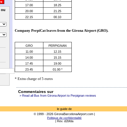
17.00
18.25
e ou
20.00
21.25
22.15
00.10
Company PerpiCat leaves from the 
Girona Airport (GRO)
.
GRO
PERPIGNAN
11.00
12.15
14.00
15.15
17.45
19.00
23.45
01.00 *
* Extra charge of 5 euros
Commentaires sur
> Read all Bus from Girona Airport to Perpignan reviews
le guide de
© 1999 - 2026 GironaBarcelonaAirport.com |
Politique de confidentialité
| Rev. d2bfda