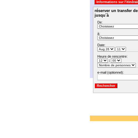
réserver un transfer d
jusqu´à
De:
à:
Date:
Heure de rencontre:
:
e-mail (optionnel):