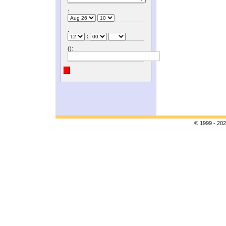
:
:
:
():
© 1999 - 202