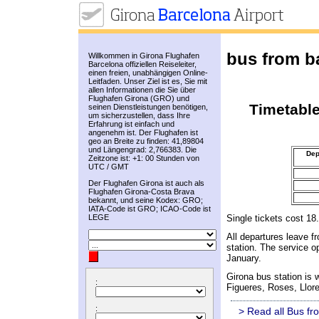
bus from ba
Willkommen in Girona Flughafen
Barcelona offiziellen Reiseleiter,
einen freien, unabhängigen Online-
Leitfaden. Unser Ziel ist es, Sie mit
allen Informationen die Sie über
Flughafen Girona (GRO) und
Timetable
seinen Dienstleistungen benötigen,
um sicherzustellen, dass Ihre
Erfahrung ist einfach und
angenehm ist. Der Flughafen ist
geo an Breite zu finden: 41,89804
und Längengrad: 2,766383. Die
Dep
Zeitzone ist: +1: 00 Stunden von
UTC / GMT
Der Flughafen Girona ist auch als
Flughafen Girona-Costa Brava
bekannt, und seine Kodex: GRO;
IATA-Code ist GRO; ICAO-Code ist
Single tickets cost 18
LEGE
All departures leave fr
station. The service o
January.
Girona bus station is 
:
Figueres, Roses, Llore
:
> Read all Bus fr