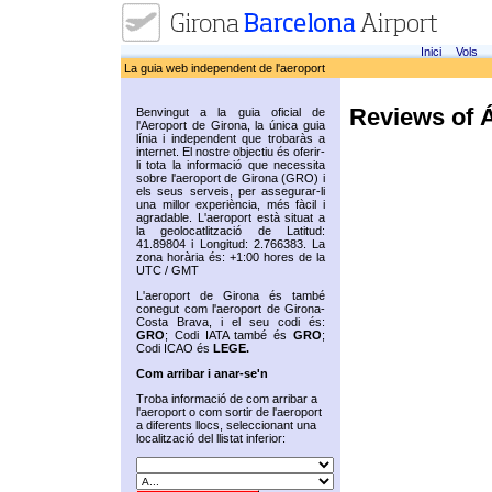
Inici
Vols
La guia web independent de l'aeroport
Reviews of Á
Benvingut a la guia oficial de
l'Aeroport de Girona, la única guia
línia i independent que trobaràs a
internet. El nostre objectiu és oferir-
li tota la informació que necessita
sobre l'aeroport de Girona (GRO) i
els seus serveis, per assegurar-li
una millor experiència, més fàcil i
agradable. L'aeroport està situat a
la geolocatlització de Latitud:
41.89804 i Longitud: 2.766383. La
zona horària és: +1:00 hores de la
UTC / GMT
L'aeroport de Girona és també
conegut com l'aeroport de Girona-
Costa Brava, i el seu codi és:
GRO
; Codi IATA també és
GRO
;
Codi ICAO és
LEGE.
Com arribar i anar-se'n
Troba informació de com arribar a
l'aeroport o com sortir de l'aeroport
a diferents llocs, seleccionant una
localització del llistat inferior: