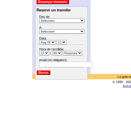
Reservi un transfer
Des de:
A:
Data:
Hora de recollida:
:
email (no obligatori):
La guia w
© 1999 - 202
Avís l