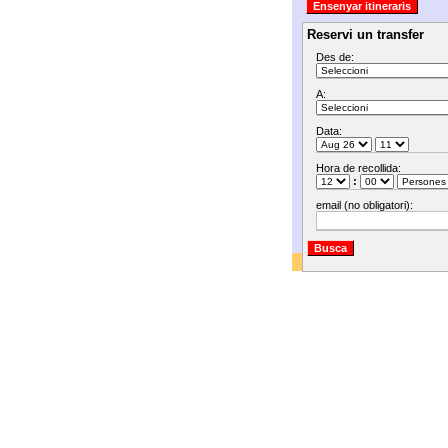
Reservi un transfer
Des de:
A:
Data:
Hora de recollida:
:
email (no obligatori):