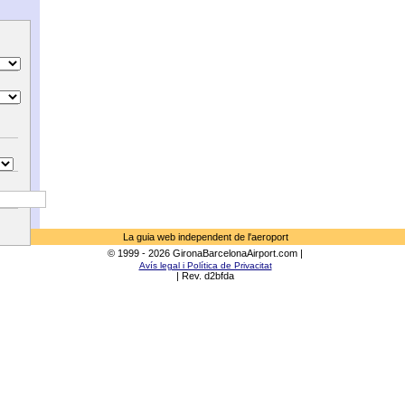
La guia web independent de l'aeroport
© 1999 - 2026 GironaBarcelonaAirport.com |
Avís legal i Política de Privacitat
| Rev. d2bfda