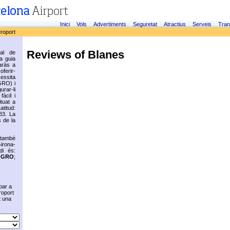
Inici
Vols
Advertiments
Seguretat
Atractius
Serveis
Tran
eroport
Reviews of Blanes
ial de
ca guia
aràs a
oferir-
cessita
GRO) i
rar-li
fàcil i
ituat a
titud:
83. La
 de la
 també
irona-
di és:
s
GRO
;
bar a
roport
t una