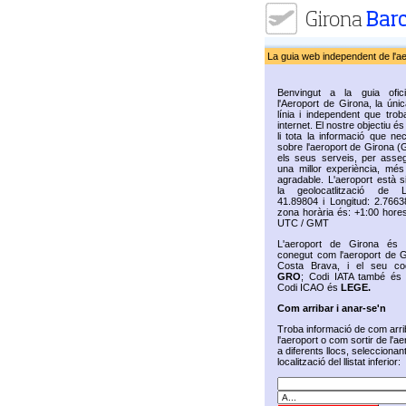
La guia web independent de l'a
Benvingut a la guia ofic
l'Aeroport de Girona, la úni
línia i independent que trob
internet. El nostre objectiu és 
li tota la informació que ne
sobre l'aeroport de Girona (
els seus serveis, per assegu
una millor experiència, més 
agradable. L'aeroport està s
la geolocatlització de La
41.89804 i Longitud: 2.7663
zona horària és: +1:00 hores
UTC / GMT
L'aeroport de Girona és
conegut com l'aeroport de G
Costa Brava, i el seu co
GRO
; Codi IATA també é
Codi ICAO és
LEGE.
Com arribar i anar-se'n
Troba informació de com arri
l'aeroport o com sortir de l'ae
a diferents llocs, seleccionan
localització del llistat inferior: