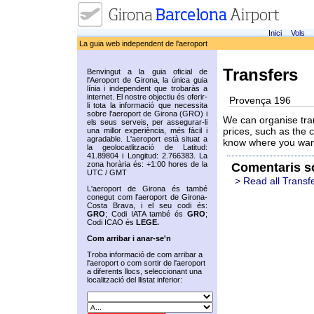
Inici
Vols
La guia web independent de l'aeroport
Transfers
Benvingut a la guia oficial de
l'Aeroport de Girona, la única guia
línia i independent que trobaràs a
internet. El nostre objectiu és oferir-
Provença 196
li tota la informació que necessita
sobre l'aeroport de Girona (GRO) i
We can organise trans
els seus serveis, per assegurar-li
prices, such as the c
una millor experiència, més fàcil i
agradable. L'aeroport està situat a
know where you want 
la geolocatlització de Latitud:
41.89804 i Longitud: 2.766383. La
zona horària és: +1:00 hores de la
Comentaris s
UTC / GMT
> Read all Transf
L'aeroport de Girona és també
conegut com l'aeroport de Girona-
Costa Brava, i el seu codi és:
GRO
; Codi IATA també és
GRO
;
Codi ICAO és
LEGE.
Com arribar i anar-se'n
Troba informació de com arribar a
l'aeroport o com sortir de l'aeroport
a diferents llocs, seleccionant una
localització del llistat inferior: