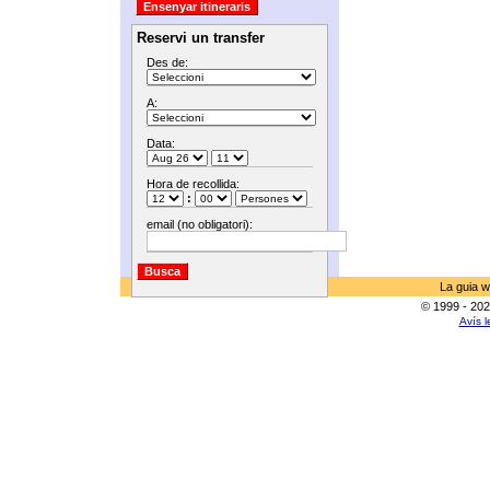
Reservi un transfer
Des de:
A:
Data:
Hora de recollida:
:
email (no obligatori):
La guia w
© 1999 - 202
Avís l