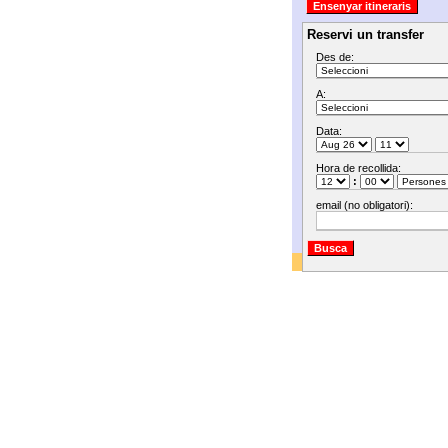
Reservi un transfer
Des de:
A:
Data:
Hora de recollida:
:
email (no obligatori):