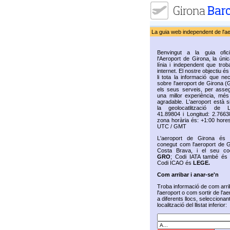
La guia web independent de l'a
Benvingut a la guia ofic
l'Aeroport de Girona, la úni
línia i independent que trob
internet. El nostre objectiu és 
li tota la informació que ne
sobre l'aeroport de Girona (
els seus serveis, per assegu
una millor experiència, més 
agradable. L'aeroport està s
la geolocatlització de La
41.89804 i Longitud: 2.7663
zona horària és: +1:00 hores
UTC / GMT
L'aeroport de Girona és
conegut com l'aeroport de G
Costa Brava, i el seu co
GRO
; Codi IATA també é
Codi ICAO és
LEGE.
Com arribar i anar-se'n
Troba informació de com arri
l'aeroport o com sortir de l'ae
a diferents llocs, seleccionan
localització del llistat inferior: