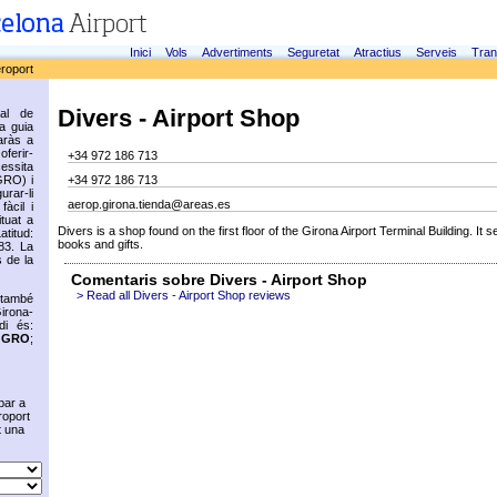
Inici
Vols
Advertiments
Seguretat
Atractius
Serveis
Tran
eroport
Divers - Airport Shop
ial de
ca guia
aràs a
oferir-
+34 972 186 713
cessita
GRO) i
+34 972 186 713
rar-li
aerop.girona.tienda@areas.es
fàcil i
ituat a
Divers is a shop found on the first floor of the Girona Airport Terminal Building. It s
titud:
books and gifts.
83. La
 de la
Comentaris sobre Divers - Airport Shop
> Read all Divers - Airport Shop reviews
 també
irona-
di és:
s
GRO
;
bar a
roport
t una