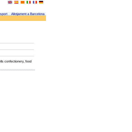
sport
Allotjament a Barcelona
ells confectionery, food