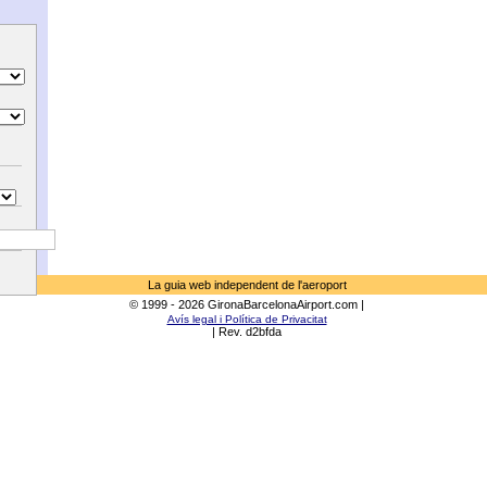
La guia web independent de l'aeroport
© 1999 - 2026 GironaBarcelonaAirport.com |
Avís legal i Política de Privacitat
| Rev. d2bfda