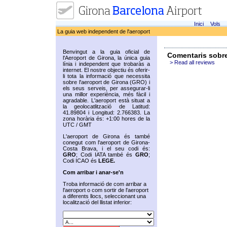
Inici
Vols
La guia web independent de l'aeroport
Benvingut a la guia oficial de
Comentaris sobr
l'Aeroport de Girona, la única guia
> Read all reviews
línia i independent que trobaràs a
internet. El nostre objectiu és oferir-
li tota la informació que necessita
sobre l'aeroport de Girona (GRO) i
els seus serveis, per assegurar-li
una millor experiència, més fàcil i
agradable. L'aeroport està situat a
la geolocatlització de Latitud:
41.89804 i Longitud: 2.766383. La
zona horària és: +1:00 hores de la
UTC / GMT
L'aeroport de Girona és també
conegut com l'aeroport de Girona-
Costa Brava, i el seu codi és:
GRO
; Codi IATA també és
GRO
;
Codi ICAO és
LEGE.
Com arribar i anar-se'n
Troba informació de com arribar a
l'aeroport o com sortir de l'aeroport
a diferents llocs, seleccionant una
localització del llistat inferior: