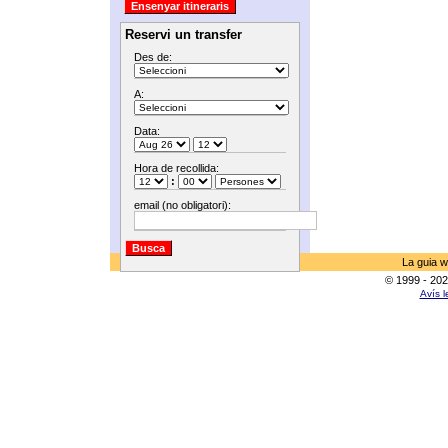
Reservi un transfer
Des de:
A:
Data:
Hora de recollida:
:
email (no obligatori):
La guia w
© 1999 - 202
Avís l