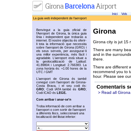
Inici
Vols
La guia web independent de l'aeroport
Girona
Benvingut a la guia oficial de
l'Aeroport de Girona, la única guia
línia i independent que trobaràs a
internet. El nostre objectiu és oferir-
Girona city is jut 15
li tota la informació que necessita
sobre l'aeroport de Girona (GRO) i
There are many beauti
els seus serveis, per assegurar-li
and in the surround
una millor experiència, més fàcil i
agradable. L'aeroport està situat a
there.
la geolocatlització de Latitud:
41.89804 i Longitud: 2.766383. La
There are different 
zona horària és: +1:00 hores de la
recommend you to tak
UTC / GMT
hour. Please see our
L'aeroport de Girona és també
conegut com l'aeroport de Girona-
Costa Brava, i el seu codi és:
Comentaris s
GRO
; Codi IATA també és
GRO
;
> Read all Girona 
Codi ICAO és
LEGE.
Com arribar i anar-se'n
Troba informació de com arribar a
l'aeroport o com sortir de l'aeroport
a diferents llocs, seleccionant una
localització del llistat inferior: