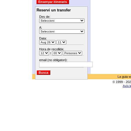
Reservi un transfer
Des de:
A:
Data:
Hora de recollida:
:
email (no obligatori):
La guia w
© 1999 - 202
Avís l