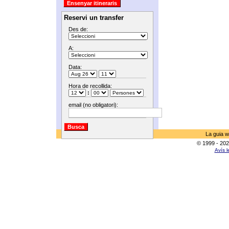
Reservi un transfer
Des de:
A:
Data:
Hora de recollida:
:
email (no obligatori):
La guia w
© 1999 - 202
Avís l