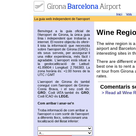
Inici
Vols
La guia web independent de l'aeroport
Wine Regi
Benvingut a la guia oficial de
l'Aeroport de Girona, la única guia
línia i independent que trobaràs a
internet. El nostre objectiu és oferir-
The wine region is a
li tota la informació que necessita
airport and Barcelona
sobre l'aeroport de Girona (GRO) i
interesting sites in t
els seus serveis, per assegurar-li
una millor experiència, més fàcil i
agradable. L'aeroport està situat a
There are different w
la geolocatlització de Latitud:
best one is to rent 
41.89804 i Longitud: 2.766383. La
or tour from Girona 
zona horària és: +1:00 hores de la
UTC / GMT
rates.
L'aeroport de Girona és també
conegut com l'aeroport de Girona-
Comentaris s
Costa Brava, i el seu codi és:
> Read all Wine 
GRO
; Codi IATA també és
GRO
;
Codi ICAO és
LEGE.
Com arribar i anar-se'n
Troba informació de com arribar a
l'aeroport o com sortir de l'aeroport
a diferents llocs, seleccionant una
localització del llistat inferior: