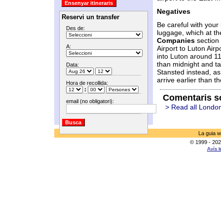
Negatives
Reservi un transfer
Be careful with your
Des de:
luggage, which at t
Companies
section 
A:
Airport to Luton Airp
into Luton around 11
than midnight and ta
Data:
Stansted instead, as
arrive earlier than th
Hora de recollida:
:
Comentaris s
email (no obligatori):
> Read all Londo
La guia w
© 1999 - 202
Avís l