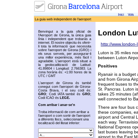
Inici
Vols
La guia web independent de l'aeroport
London Lu
Benvingut a la guia oficial de
l'Aeroport de Girona, la única guia
línia i independent que trobaràs a
internet. El nostre objectiu és oferir-
http://www.london-l
li tota la informació que necessita
sobre l'aeroport de Girona (GRO) i
Luton is 35 miles nor
els seus serveis, per assegurar-li
between Luton Airpor
una millor experiència, més fàcil i
agradable. L'aeroport està situat a
la geolocatlització de Latitud:
Positives
41.89804 i Longitud: 2.766383. La
zona horària és: +1:00 hores de la
Ryanair is a budget a
UTC / GMT
and from Girona Airp
L'aeroport de Girona és també
frequent buses to the
conegut com l'aeroport de Girona-
St. Pancras. Luton i
Costa Brava, i el seu codi és:
takes 25 minutes (aft
GRO
; Codi IATA també és
GRO
;
Codi ICAO és
LEGE.
well connected to B
Com arribar i anar-se'n
There are four bus c
these companies, ea
Troba informació de com arribar a
l'aeroport o com sortir de l'aeroport
airport and Central 
a diferents llocs, seleccionant una
each way. Terravisio
localització del llistat inferior:
National Express ope
last buses leaving b
airport to the East 