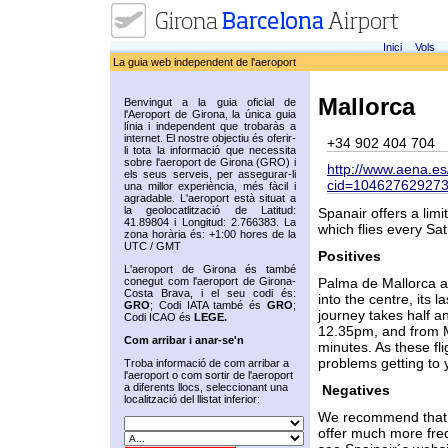
Inici
Vols
La guia web independent de l'aeroport
Mallorca
Benvingut a la guia oficial de
l'Aeroport de Girona, la única guia
línia i independent que trobaràs a
internet. El nostre objectiu és oferir-
+34 902 404 704
li tota la informació que necessita
sobre l'aeroport de Girona (GRO) i
http://www.aena.es/
els seus serveis, per assegurar-li
cid=1046276292
una millor experiència, més fàcil i
agradable. L'aeroport està situat a
la geolocatlització de Latitud:
Spanair offers a lim
41.89804 i Longitud: 2.766383. La
which flies every Sa
zona horària és: +1:00 hores de la
UTC / GMT
Positives
L'aeroport de Girona és també
conegut com l'aeroport de Girona-
Palma de Mallorca ai
Costa Brava, i el seu codi és:
into the centre, its 
GRO
; Codi IATA també és
GRO
;
journey takes half a
Codi ICAO és
LEGE.
12.35pm, and from Ma
Com arribar i anar-se'n
minutes. As these fl
problems getting to y
Troba informació de com arribar a
l'aeroport o com sortir de l'aeroport
a diferents llocs, seleccionant una
Negatives
localització del llistat inferior:
We recommend that y
offer much more frequ