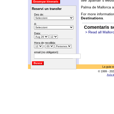
see Spainair´s websit
Palma de Mallorca air
Reservi un transfer
For more informatio
Des de:
Destinations
.
A:
Comentaris s
> Read all Mallor
Data:
Hora de recollida:
:
email (no obligatori):
La guia w
© 1999 - 202
Avís l