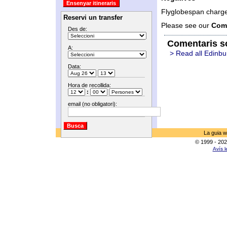
Flyglobespan charge
Reservi un transfer
Please see our
Com
Des de:
Comentaris s
A:
> Read all Edinbu
Data:
Hora de recollida:
:
email (no obligatori):
La guia w
© 1999 - 202
Avís l