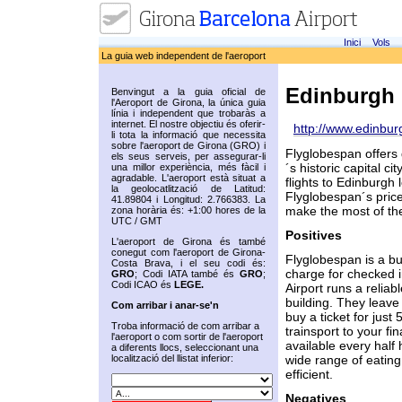
Inici
Vols
La guia web independent de l'aeroport
Edinburgh
Benvingut a la guia oficial de
l'Aeroport de Girona, la única guia
línia i independent que trobaràs a
internet. El nostre objectiu és oferir-
http://www.edinbur
li tota la informació que necessita
sobre l'aeroport de Girona (GRO) i
Flyglobespan offers 
els seus serveis, per assegurar-li
´s historic capital c
una millor experiència, més fàcil i
agradable. L'aeroport està situat a
flights to Edinburgh
la geolocatlització de Latitud:
Flyglobespan´s price
41.89804 i Longitud: 2.766383. La
make the most of the
zona horària és: +1:00 hores de la
UTC / GMT
Positives
L'aeroport de Girona és també
conegut com l'aeroport de Girona-
Flyglobespan is a bud
Costa Brava, i el seu codi és:
charge for checked i
GRO
; Codi IATA també és
GRO
;
Codi ICAO és
LEGE.
Airport runs a reliab
building. They leav
Com arribar i anar-se'n
buy a ticket for just
Troba informació de com arribar a
trainsport to your f
l'aeroport o com sortir de l'aeroport
available every half 
a diferents llocs, seleccionant una
localització del llistat inferior:
wide range of eating
efficient.
Negatives