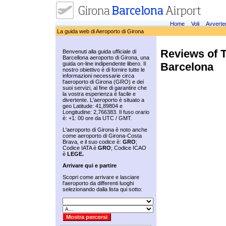
Home
Voli
Avverte
La guida web di Aeroporto di Girona
Reviews of T
Benvenuti alla guida ufficiale di
Barcellona aeroporto di Girona, una
Barcelona
guida on-line indipendente libero. Il
nostro obiettivo è di fornire tutte le
informazioni necessarie circa
l'aeroporto di Girona (GRO) e dei
suoi servizi, al fine di garantire che
la vostra esperienza è facile e
divertente. L'aeroporto è situato a
geo Latitude: 41,89804 e
Longitudine: 2,766383. Il fuso orario
è: +1: 00 ore da UTC / GMT.
L'aeroporto di Girona è noto anche
come aeroporto di Girona-Costa
Brava, e il suo codice è:
GRO
;
Codice IATA è
GRO
; Codice ICAO
è
LEGE.
Arrivare qui e partire
Scopri come arrivare e lasciare
l'aeroporto da differenti luoghi
selezionando dalla lista qui sotto: