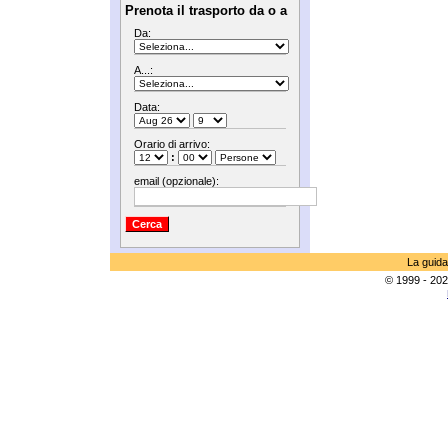
Prenota il trasporto da o a
Da:
A...:
Data:
Orario di arrivo:
:
email (opzionale):
La guida
© 1999 - 202