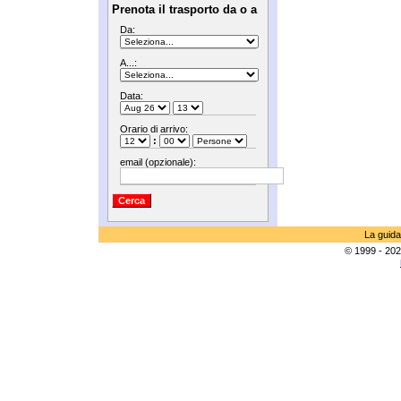
Prenota il trasporto da o a
Da:
A...:
Data:
Orario di arrivo:
:
email (opzionale):
La guida
© 1999 - 202