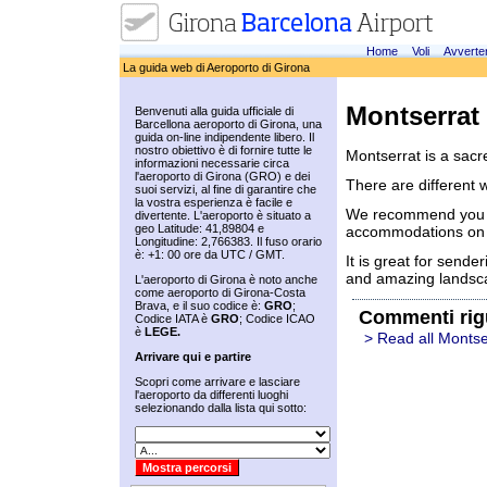
Home
Voli
Avverte
La guida web di Aeroporto di Girona
Montserrat
Benvenuti alla guida ufficiale di
Barcellona aeroporto di Girona, una
guida on-line indipendente libero. Il
nostro obiettivo è di fornire tutte le
Montserrat is a sacr
informazioni necessarie circa
l'aeroporto di Girona (GRO) e dei
There are different 
suoi servizi, al fine di garantire che
la vostra esperienza è facile e
We recommend you to
divertente. L'aeroporto è situato a
geo Latitude: 41,89804 e
accommodations on t
Longitudine: 2,766383. Il fuso orario
è: +1: 00 ore da UTC / GMT.
It is great for sende
and amazing landsc
L'aeroporto di Girona è noto anche
come aeroporto di Girona-Costa
Brava, e il suo codice è:
GRO
;
Commenti rig
Codice IATA è
GRO
; Codice ICAO
è
LEGE.
> Read all Montse
Arrivare qui e partire
Scopri come arrivare e lasciare
l'aeroporto da differenti luoghi
selezionando dalla lista qui sotto: