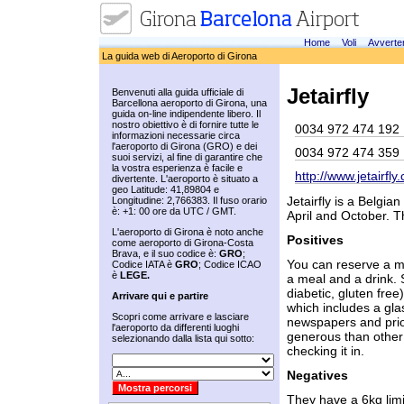
Home
Voli
Avverte
La guida web di Aeroporto di Girona
Jetairfly
Benvenuti alla guida ufficiale di
Barcellona aeroporto di Girona, una
guida on-line indipendente libero. Il
nostro obiettivo è di fornire tutte le
0034 972 474 192
informazioni necessarie circa
l'aeroporto di Girona (GRO) e dei
0034 972 474 359
suoi servizi, al fine di garantire che
la vostra esperienza è facile e
http://www.jetairfl
divertente. L'aeroporto è situato a
geo Latitude: 41,89804 e
Jetairfly is a Belgia
Longitudine: 2,766383. Il fuso orario
è: +1: 00 ore da UTC / GMT.
April and October. Th
L'aeroporto di Girona è noto anche
Positives
come aeroporto di Girona-Costa
Brava, e il suo codice è:
GRO
;
You can reserve a me
Codice IATA è
GRO
; Codice ICAO
è
LEGE.
a meal and a drink. 
diabetic, gluten free
Arrivare qui e partire
which includes a gl
Scopri come arrivare e lasciare
newspapers and prior
l'aeroporto da differenti luoghi
generous than other 
selezionando dalla lista qui sotto:
checking it in.
Negatives
They have a 6kg limi