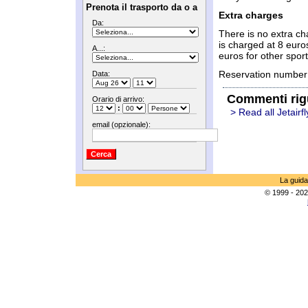
Prenota il trasporto da o a
Extra charges
Da:
There is no extra cha
is charged at 8 euro
A...:
euros for other spor
Reservation number
Data:
Commenti rig
Orario di arrivo:
:
> Read all Jetairf
email (opzionale):
La guida
© 1999 - 202