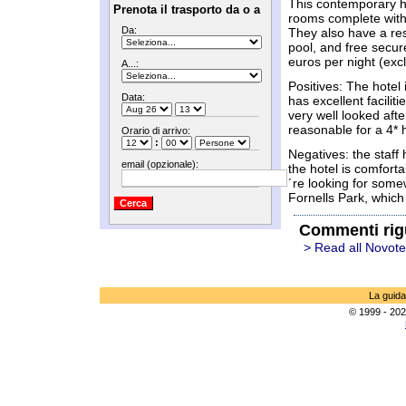
This contemporary ho
Prenota il trasporto da o a
rooms complete with 
Da:
They also have a re
pool, and free secu
euros per night (exc
A...:
Positives: The hotel 
Data:
has excellent facilit
very well looked afte
reasonable for a 4* h
Orario di arrivo:
:
Negatives: the staff
email (opzionale):
the hotel is comfort
´re looking for some
Fornells Park, which 
Commenti rig
> Read all Novote
La guida
© 1999 - 202