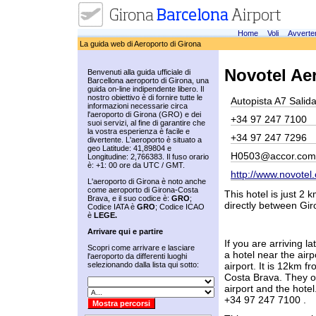
Home
Voli
Avverte
La guida web di Aeroporto di Girona
Novotel Ae
Benvenuti alla guida ufficiale di
Barcellona aeroporto di Girona, una
guida on-line indipendente libero. Il
nostro obiettivo è di fornire tutte le
Autopista A7 Salid
informazioni necessarie circa
l'aeroporto di Girona (GRO) e dei
+34 97 247 7100
suoi servizi, al fine di garantire che
la vostra esperienza è facile e
+34 97 247 7296
divertente. L'aeroporto è situato a
geo Latitude: 41,89804 e
H0503@accor.com
Longitudine: 2,766383. Il fuso orario
è: +1: 00 ore da UTC / GMT.
http://www.novotel
L'aeroporto di Girona è noto anche
come aeroporto di Girona-Costa
This hotel is just 2 
Brava, e il suo codice è:
GRO
;
directly between Gir
Codice IATA è
GRO
; Codice ICAO
è
LEGE.
Arrivare qui e partire
If you are arriving l
Scopri come arrivare e lasciare
a hotel near the airp
l'aeroporto da differenti luoghi
selezionando dalla lista qui sotto:
airport. It is 12km 
Costa Brava. They of
airport and the hote
+34 97 247 7100 .