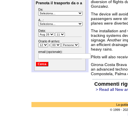
diversion of flights d
Prenota il trasporto da o a
Gonzalez.
Da:
The device will avo
passengers were str
A...:
planes were diverted
The installation and
Data:
tracking systems dev
signage. Another imp
Orario di arrivo:
an efficient drainag
:
heavy rains.
email (opzionale):
Pilots will also recei
Girona-Costa Brava a
an advanced technol
Compostela, Palma de
Commenti rig
> Read all New an
La guida
© 1999 - 202