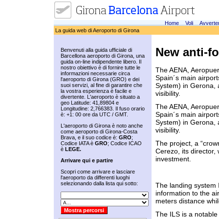
Home
Voli
Avverte
La guida web di Aeroporto di Girona
New anti-f
Benvenuti alla guida ufficiale di
Barcellona aeroporto di Girona, una
guida on-line indipendente libero. Il
nostro obiettivo è di fornire tutte le
The AENA, Aeropuer
informazioni necessarie circa
Spain´s main airport
l'aeroporto di Girona (GRO) e dei
System) in Gerona, a
suoi servizi, al fine di garantire che
la vostra esperienza è facile e
visibility.
divertente. L'aeroporto è situato a
geo Latitude: 41,89804 e
The AENA, Aeropuer
Longitudine: 2,766383. Il fuso orario
Spain´s main airport
è: +1: 00 ore da UTC / GMT.
System) in Gerona, a
L'aeroporto di Girona è noto anche
visibility.
come aeroporto di Girona-Costa
Brava, e il suo codice è:
GRO
;
The project, a “cro
Codice IATA è
GRO
; Codice ICAO
è
LEGE.
Cerezo, its director,
investment.
Arrivare qui e partire
Scopri come arrivare e lasciare
l'aeroporto da differenti luoghi
selezionando dalla lista qui sotto:
The landing system IL
information to the air
meters distance whi
The ILS is a notable