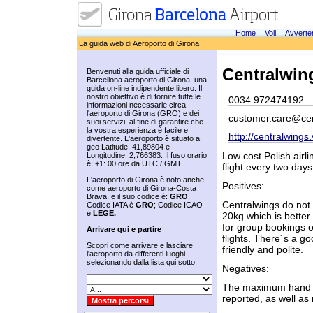
Home
Voli
Avverte
La guida web di Aeroporto di Girona
Centralwin
Benvenuti alla guida ufficiale di
Barcellona aeroporto di Girona, una
guida on-line indipendente libero. Il
nostro obiettivo è di fornire tutte le
0034 972474192
informazioni necessarie circa
l'aeroporto di Girona (GRO) e dei
customer.care@ce
suoi servizi, al fine di garantire che
la vostra esperienza è facile e
http://centralwings
divertente. L'aeroporto è situato a
geo Latitude: 41,89804 e
Low cost Polish airl
Longitudine: 2,766383. Il fuso orario
è: +1: 00 ore da UTC / GMT.
flight every two days
L'aeroporto di Girona è noto anche
Positives:
come aeroporto di Girona-Costa
Brava, e il suo codice è:
GRO
;
Centralwings do not 
Codice IATA è
GRO
; Codice ICAO
è
LEGE.
20kg which is better
for group bookings 
Arrivare qui e partire
flights. There´s a go
Scopri come arrivare e lasciare
friendly and polite.
l'aeroporto da differenti luoghi
selezionando dalla lista qui sotto:
Negatives:
The maximum hand lu
reported, as well as