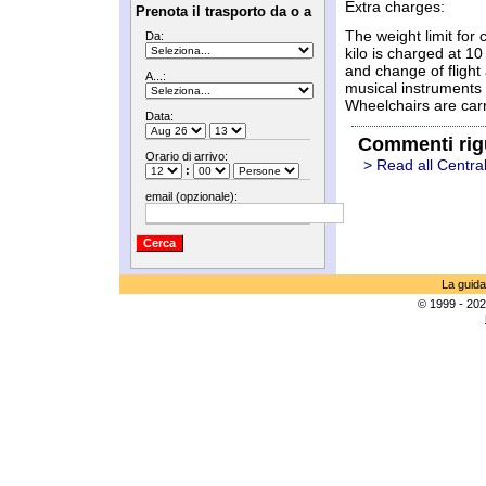
Extra charges:
Prenota il trasporto da o a
The weight limit for 
Da:
kilo is charged at 
and change of fligh
A...:
musical instruments 
Wheelchairs are carr
Data:
Commenti rig
Orario di arrivo:
> Read all Centra
:
email (opzionale):
La guida
© 1999 - 202