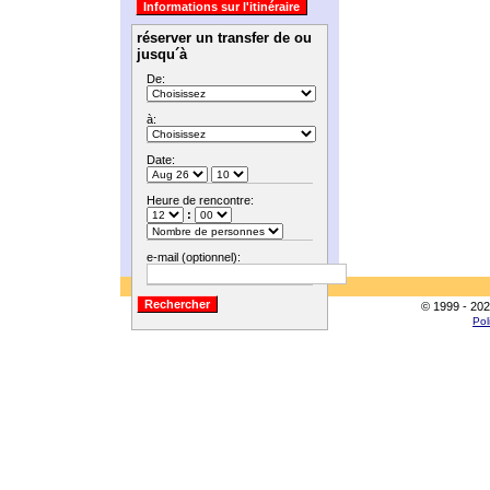
réserver un transfer de ou
jusqu´à
De:
à:
Date:
Heure de rencontre:
:
e-mail (optionnel):
© 1999 - 202
Pol