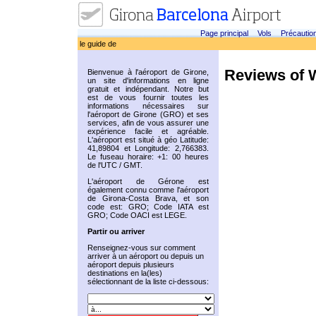
Page principal
Vols
Précautio
le guide de
Reviews of 
Bienvenue à l'aéroport de Girone,
un site d'informations en ligne
gratuit et indépendant. Notre but
est de vous fournir toutes les
informations nécessaires sur
l'aéroport de Girone (GRO) et ses
services, afin de vous assurer une
expérience facile et agréable.
L'aéroport est situé à géo Latitude:
41,89804 et Longitude: 2,766383.
Le fuseau horaire: +1: 00 heures
de l'UTC / GMT.
L'aéroport de Gérone est
également connu comme l'aéroport
de Girona-Costa Brava, et son
code est: GRO; Code IATA est
GRO; Code OACI est LEGE.
Partir ou arriver
Renseignez-vous sur comment
arriver à un aéroport ou depuis un
aéroport depuis plusieurs
destinations en la(les)
sélectionnant de la liste ci-dessous: