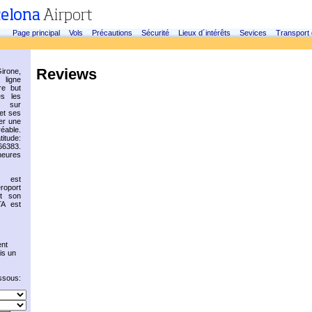
Page principal
Vols
Précautions
Sécurité
Lieux d´intérêts
Sevices
Transport
Reviews
irone,
 ligne
re but
es les
s sur
et ses
er une
éable.
titude:
66383.
heures
e est
roport
et son
A est
nt
is un
essous: