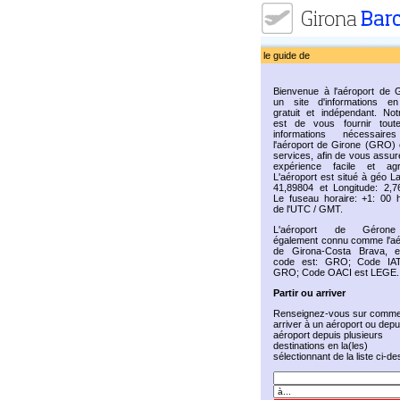
le guide de
Bienvenue à l'aéroport de G
un site d'informations en
gratuit et indépendant. Not
est de vous fournir tout
informations nécessaire
l'aéroport de Girone (GRO) 
services, afin de vous assur
expérience facile et agr
L'aéroport est situé à géo La
41,89804 et Longitude: 2,7
Le fuseau horaire: +1: 00 
de l'UTC / GMT.
L'aéroport de Géron
également connu comme l'aé
de Girona-Costa Brava, 
code est: GRO; Code IAT
GRO; Code OACI est LEGE.
Partir ou arriver
Renseignez-vous sur comme
arriver à un aéroport ou depu
aéroport depuis plusieurs
destinations en la(les)
sélectionnant de la liste ci-d