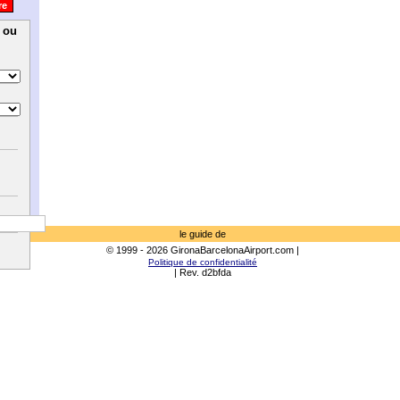
e ou
le guide de
© 1999 - 2026 GironaBarcelonaAirport.com |
Politique de confidentialité
| Rev. d2bfda