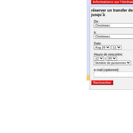
réserver un transfer d
jusqu´à
De:
à:
Date:
Heure de rencontre:
:
e-mail (optionnel):