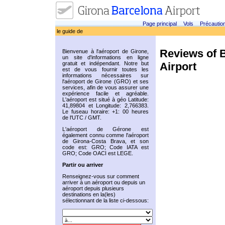
Page principal
Vols
Précautio
le guide de
Reviews of 
Bienvenue à l'aéroport de Girone,
un site d'informations en ligne
Airport
gratuit et indépendant. Notre but
est de vous fournir toutes les
informations nécessaires sur
l'aéroport de Girone (GRO) et ses
services, afin de vous assurer une
expérience facile et agréable.
L'aéroport est situé à géo Latitude:
41,89804 et Longitude: 2,766383.
Le fuseau horaire: +1: 00 heures
de l'UTC / GMT.
L'aéroport de Gérone est
également connu comme l'aéroport
de Girona-Costa Brava, et son
code est: GRO; Code IATA est
GRO; Code OACI est LEGE.
Partir ou arriver
Renseignez-vous sur comment
arriver à un aéroport ou depuis un
aéroport depuis plusieurs
destinations en la(les)
sélectionnant de la liste ci-dessous: