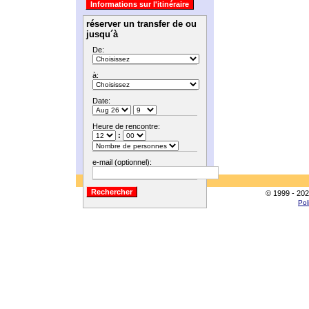
réserver un transfer de ou
jusqu´à
De:
à:
Date:
Heure de rencontre:
:
e-mail (optionnel):
© 1999 - 202
Pol