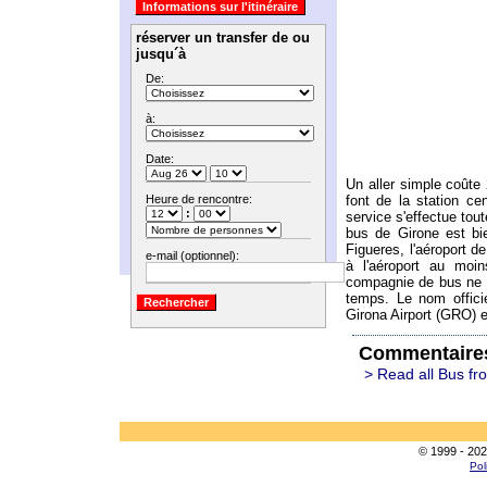
réserver un transfer de ou
jusqu´à
De:
à:
Date:
Un aller simple coûte 
font de la station ce
Heure de rencontre:
:
service s'effectue tout
bus de Girone est bie
Figueres, l'aéroport d
e-mail (optionnel):
à l'aéroport au moin
compagnie de bus ne se
temps. Le nom offici
Girona Airport (GRO) e
Commentaire
> Read all Bus fr
© 1999 - 202
Pol