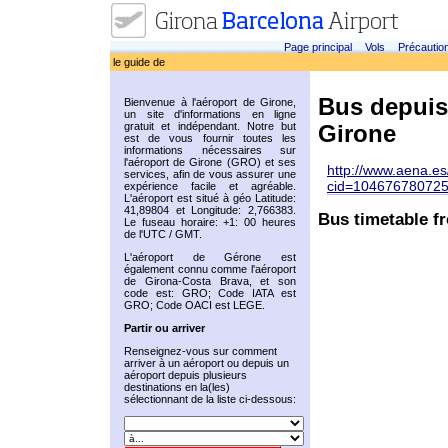
Page principal
Vols
Précautio
le guide de
Bus depuis 
Bienvenue à l'aéroport de Girone,
un site d'informations en ligne
gratuit et indépendant. Notre but
Girone
est de vous fournir toutes les
informations nécessaires sur
l'aéroport de Girone (GRO) et ses
http://www.aena.es/
services, afin de vous assurer une
cid=1046767807
expérience facile et agréable.
L'aéroport est situé à géo Latitude:
41,89804 et Longitude: 2,766383.
Bus timetable f
Le fuseau horaire: +1: 00 heures
de l'UTC / GMT.
L'aéroport de Gérone est
également connu comme l'aéroport
de Girona-Costa Brava, et son
code est: GRO; Code IATA est
GRO; Code OACI est LEGE.
Partir ou arriver
Renseignez-vous sur comment
arriver à un aéroport ou depuis un
aéroport depuis plusieurs
destinations en la(les)
sélectionnant de la liste ci-dessous: