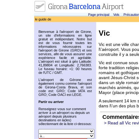
Page principal
Vols
Précautio
le guide de
Vic
Bienvenue à l'aéroport de Girone,
un site d'informations en ligne
gratuit et indépendant. Notre but
est de vous fournir toutes les
Vic est une ville ch
informations nécessaires sur
l\'aéroport. Vous po
l'aéroport de Girone (GRO) et ses
construite il y a seu
services, afin de vous assurer une
expérience facile et agréable.
L'aéroport est situé à géo Latitude:
Vic est connue sous 
41,89804 et Longitude: 2,766383.
forte tradition relig
Le fuseau horaire: +1: 00 heures
romains et gothiques
de l'UTC / GMT.
avant Jésus-Christ se
L'aéroport de Gérone est
dans un style romain
également connu comme l'aéroport
marchés animés, qui 
de Girona-Costa Brava, et son
code est: GRO; Code IATA est
Mayor (place princip
GRO; Code OACI est LEGE.
A seulement 14 km s
Partir ou arriver
dans l\'un des plus
Renseignez-vous sur comment
arriver à un aéroport ou depuis un
Commentaire
aéroport depuis plusieurs
destinations en la(les)
> Read all Vic re
sélectionnant de la liste ci-dessous: