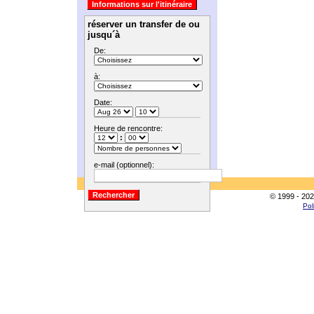
réserver un transfer de ou
jusqu´à
De:
à:
Date:
Heure de rencontre:
:
e-mail (optionnel):
© 1999 - 202
Pol